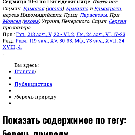
Седмица 10-я по Пятидесятнице.
Поста нет.
Сщмчч.
Ермолая
(
икона
),
Ермиппа
и
Ермократа
,
иереев Никомидийских. Прмц.
Параскевы
. Прп.
Моисея
(
икона
) Угрина, Печерского. Сщмч.
Сергия
пресвитера.
Прп.:
Гал., 213 зач., V, 22 - VI, 2.
Лк., 24 зач., VI, 17-23
.
Ряд.:
Рим., 119 зач., XV, 30-33.
Мф., 73 зач., XVII, 24 -
XVIII, 4.
-
Вы здесь:
Главная
/
Публицистика
/
беречь природу
Показать содержимое по тегу:
беречь природу