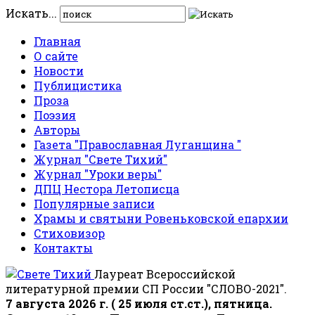
Искать...
Главная
О сайте
Новости
Публицистика
Проза
Поэзия
Авторы
Газета "Православная Луганщина "
Журнал "Свете Тихий"
Журнал "Уроки веры"
ДПЦ Нестора Летописца
Популярные записи
Храмы и святыни Ровеньковской епархии
Стиховизор
Контакты
Лауреат Всероссийской
литературной премии СП России "СЛОВО-2021".
7 августа 2026 г. ( 25 июля ст.ст.), пятница.