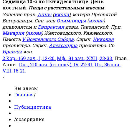
Седмица 10-я по Пятидесятнице. День
постный.
Пища с растительным маслом.
Успение прав.
Анны
(
икона
), матери Пресвятой
Богородицы. Свв. жен
Олимпиады
(
икона
)
диакониссы и
Евпраксии
девы, Тавеннской. Прп.
Макария
(
икона
) Желтоводского, Унженского.
Память
V Вселенского Собора
. Сщмч.
Николая
пресвитера. Сщмч.
Александра
пресвитера. Св.
Ираиды
исп.
2 Кор., 169 зач., I, 12-20.
Мф., 91 зач., XXII, 23-33.
Прав.
Анны:
Гал., 210 зач. (от полу́), IV, 22-31.
Лк., 36 зач.,
VIII, 16-21.
-
Вы здесь:
Главная
/
Публицистика
/
созерцание