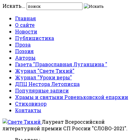
Искать...
Главная
О сайте
Новости
Публицистика
Проза
Поэзия
Авторы
Газета "Православная Луганщина "
Журнал "Свете Тихий"
Журнал "Уроки веры"
ДПЦ Нестора Летописца
Популярные записи
Храмы и святыни Ровеньковской епархии
Стиховизор
Контакты
Лауреат Всероссийской
литературной премии СП России "СЛОВО-2021".
Вы здесь: