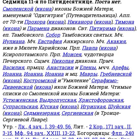
Седмица 11-я по Пятидесятнице.
Поста нет.
Смоленской
(
икона
) иконы Божией Матери,
именуемой "Одигитрия" (Путеводительница). Апп.
от 70-ти
Прохора
(
икона
),
Никанора
(
икона
),
Тимона
(
икона
) и
Пармена
диаконов. Свт.
Питирима
(
икона
),
еп. Тамбовского.
Собор
Тамбовских святых. Мч.
Иулиана
. Мч.
Евстафия
Анкирского. Мч.
Акакия
,
иже в Милете Карийском. Прп.
Павла
(
икона
)
Ксиропотамского. Прп.
Моисея
, чудотворца
Печерского. Сщмч.
Николая
диакона. Прмч.
Василия
, прмцц.
Анастасии
и
Елены
, мчч.
Арефы
,
Иоанна
,
Иоанна
,
Иоанна
и мц.
Мавры
.
Гребневской
(
икона
),
Костромской
и"Умиление"
Серафимо-
Дивеевской
(
икона
) икон Божией Матери. Чтимые
списки со Смоленской иконы Божией Матери:
Устюженская
,
Выдропусская
,
Христофоровская
,
Супрасльская
,
Югская
(
икона
),
Игрицкая
,
Шуйская
(
икона
),
Седмиезерная
,
Сергиевская
(в Троице-
Сергиевой Лавре).
Утр. -
Лк., 4 зач., I, 39-49, 56.
Лит. -
2 Кор., 171 зач., II,
3-15.
Мф., 94 зач., XXIII, 13-22.
Богородицы:
Флп., 240