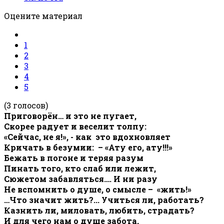
Оцените материал
1
2
3
4
5
(3 голосов)
Приговорён… и это не пугает,
Скорее радует и веселит толпу:
«Сейчас, не я!», - как это вдохновляет
Кричать в безумии: – «Ату его, ату!!!»
Бежать в погоне и теряя разум
Пинать того, кто слаб или лежит,
Сюжетом забавляться…. И ни разу
Не вспомнить о душе, о смысле – «жить!»
…Что значит жить?... Учиться ли, работать?
Казнить ли, миловать, любить, страдать?
И для чего нам о душе забота,