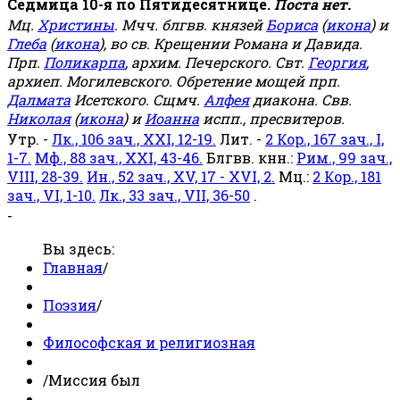
Седмица 10-я по Пятидесятнице.
Поста нет.
Мц.
Христины
. Мчч. блгвв. князей
Бориса
(
икона
) и
Глеба
(
икона
), во св. Крещении Романа и Давида.
Прп.
Поликарпа
, архим. Печерского. Свт.
Георгия
,
архиеп. Могилевского. Обретение мощей прп.
Далмата
Исетского. Сщмч.
Алфея
диакона. Свв.
Николая
(
икона
) и
Иоанна
испп., пресвитеров.
Утр. -
Лк., 106 зач., XXI, 12-19.
Лит. -
2 Кор., 167 зач., I,
1-7.
Мф., 88 зач., XXI, 43-46.
Блгвв. кнн.:
Рим., 99 зач.,
VIII, 28-39.
Ин., 52 зач., XV, 17 - XVI, 2.
Мц.:
2 Кор., 181
зач., VI, 1-10.
Лк., 33 зач., VII, 36-50
.
-
Вы здесь:
Главная
/
Поэзия
/
Философская и религиозная
/
Миссия был