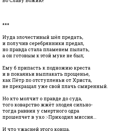
Во Славу Божию!
***
Иуда злочестивый шёл предать,
и получив серебрянники предал,
но правда стала пламенем пылать,
а он готовым к этой муке не был;
Ему б припасть к подножию креста
и в покаяньи выплакать прощенье,
как Пётр по отступленьи от Христа,
не прекращал уже свой плачь смиренный.
Но кто молчит о правде до суда,
того коварство жжёт злодея сильно-
тогда раввин у смертного одра
прошепчет в ухо :-Приходил миссия...
И что ужасней этого конца,