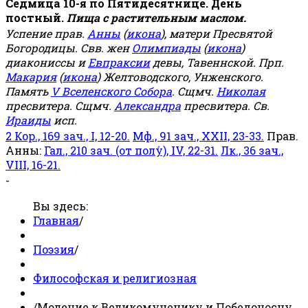
Седмица 10-я по Пятидесятнице. День
постный.
Пища с растительным маслом.
Успение прав.
Анны
(
икона
), матери Пресвятой
Богородицы. Свв. жен
Олимпиады
(
икона
)
диакониссы и
Евпраксии
девы, Тавеннской. Прп.
Макария
(
икона
) Желтоводского, Унженского.
Память
V Вселенского Собора
. Сщмч.
Николая
пресвитера. Сщмч.
Александра
пресвитера. Св.
Ираиды
исп.
2 Кор., 169 зач., I, 12-20.
Мф., 91 зач., XXII, 23-33.
Прав.
Анны:
Гал., 210 зач. (от полу́), IV, 22-31.
Лк., 36 зач.,
VIII, 16-21.
-
Вы здесь:
Главная
/
Поэзия
/
Философская и религиозная
/
Моление к Великомученику и Победоносцу