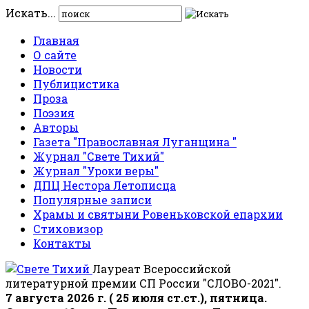
Искать...
Главная
О сайте
Новости
Публицистика
Проза
Поэзия
Авторы
Газета "Православная Луганщина "
Журнал "Свете Тихий"
Журнал "Уроки веры"
ДПЦ Нестора Летописца
Популярные записи
Храмы и святыни Ровеньковской епархии
Стиховизор
Контакты
Лауреат Всероссийской
литературной премии СП России "СЛОВО-2021".
7 августа 2026 г. ( 25 июля ст.ст.), пятница.