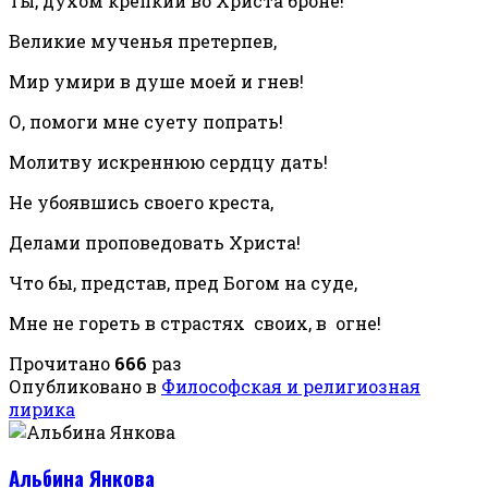
Ты, духом крепкий во Христа броне!
Великие мученья претерпев,
Мир умири в душе моей и гнев!
О, помоги мне суету попрать!
Молитву искреннюю сердцу дать!
Не убоявшись своего креста,
Делами проповедовать Христа!
Что бы, представ, пред Богом на суде,
Мне не гореть в страстях своих, в огне!
Прочитано
666
раз
Опубликовано в
Философская и религиозная
лирика
Альбина Янкова