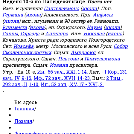
Неделя 10-я по Пятидесятнице.
Поста нет.
Вмч. и целителя
Пантелеимона
(
икона
). Прп.
Германа
(
икона
) Аляскинского. Прп.
Анфисы
(
икона
) исп., игумении и 90 сестер ее. Равноапп.
Климента
(
икона
), еп. Охридского,
Наума
(
икона
),
Саввы
,
Горазда
и
Ангеляра
. Блж.
Николая
(
икона
)
Кочанова, Христа ради юродивого, Новгородского.
Свт.
Иоасафа
, митр. Московского и всея Руси.
Собор
Смоленских святых
. Сщмч.
Амвросия
, еп.
Сарапульского. Сщмч.
Платона
и
Пантелеимона
пресвитера. Сщмч.
Иоанна
пресвитера.
Утр. - Ев. 10-е,
Ин., 66 зач., XXI, 1-14.
Лит. -
1 Кор., 131
зач., IV, 9-16.
Мф., 72 зач., XVII, 14-23.
Вмч.:
2 Тим.,
292 зач., II, 1-10.
Ин., 52 зач., XV, 17 - XVI, 2.
-
Вы здесь:
Главная
/
Поэзия
/
Философская и религиозная