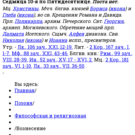
Седмица 10-я по Пятидесятнице.
Поста нет.
Мц.
Христины
. Мчч. блгвв. князей
Бориса
(
икона
) и
Глеба
(
икона
), во св. Крещении Романа и Давида.
Прп.
Поликарпа
, архим. Печерского. Свт.
Георгия
,
архиеп. Могилевского. Обретение мощей прп.
Далмата
Исетского. Сщмч.
Алфея
диакона. Свв.
Николая
(
икона
) и
Иоанна
испп., пресвитеров.
Утр. -
Лк., 106 зач., XXI, 12-19.
Лит. -
2 Кор., 167 зач., I,
1-7.
Мф., 88 зач., XXI, 43-46.
Блгвв. кнн.:
Рим., 99 зач.,
VIII, 28-39.
Ин., 52 зач., XV, 17 - XVI, 2.
Мц.:
2 Кор., 181
зач., VI, 1-10.
Лк., 33 зач., VII, 36-50
.
-
Вы здесь:
Главная
/
Поэзия
/
Философская и религиозная
/
Вознесение