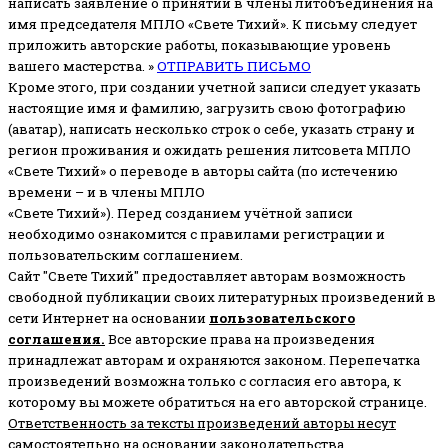
написать заявление о принятии в члены литобъединения на
имя председателя МПЛО «Свете Тихий».
К письму следует
приложить авторские работы, показывающие уровень
вашего мастерства. »
ОТПРАВИТЬ ПИСЬМО
Кроме этого, при создании учетной записи следует указать
настоящие имя и фамилию, загрузить свою фотографию
(аватар), написать несколько строк о себе, указать страну и
регион проживания и ожидать решения литсовета МПЛО
«Свете Тихий» о переводе в авторы сайта (по истечению
времени – и в члены МПЛО
«Свете Тихий»). Перед созданием учётной записи
необходимо ознакомится с правилами регистрации и
пользовательским соглашением.
Сайт "Свете Тихий" предоставляет авторам возможность
свободной публикации своих литературных произведений в
сети Интернет на основании
пользовательского
соглашени
я
.
Все авторские права на произведения
принадлежат авторам и охраняются законом.
Перепечатка
произведений возможна только с согласия его автора, к
которому вы можете обратиться на его авторской странице.
Ответственность за тексты произведений авторы несут
самостоятельно
на основании законодательства.