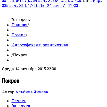
зач., II, 5-11.
Лк., 54 зач., X, 38-42; XI, 27-28.
Свт.:
Евр.,
335 зач., XIII, 17-21.
Лк., 24 зач., VI, 17-23
.
-
Вы здесь:
Главная
/
Поэзия
/
Философская и религиозная
/
Покров
Среда, 14 октября 2015 22:30
Покров
Автор
Альбина Янкова
Печать
Эл. почта