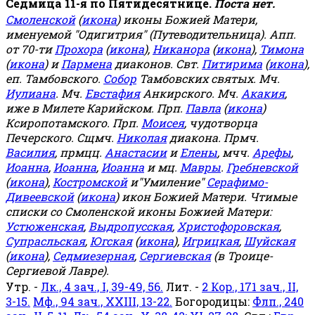
Седмица 11-я по Пятидесятнице.
Поста нет.
Смоленской
(
икона
) иконы Божией Матери,
именуемой "Одигитрия" (Путеводительница). Апп.
от 70-ти
Прохора
(
икона
),
Никанора
(
икона
),
Тимона
(
икона
) и
Пармена
диаконов. Свт.
Питирима
(
икона
),
еп. Тамбовского.
Собор
Тамбовских святых. Мч.
Иулиана
. Мч.
Евстафия
Анкирского. Мч.
Акакия
,
иже в Милете Карийском. Прп.
Павла
(
икона
)
Ксиропотамского. Прп.
Моисея
, чудотворца
Печерского. Сщмч.
Николая
диакона. Прмч.
Василия
, прмцц.
Анастасии
и
Елены
, мчч.
Арефы
,
Иоанна
,
Иоанна
,
Иоанна
и мц.
Мавры
.
Гребневской
(
икона
),
Костромской
и"Умиление"
Серафимо-
Дивеевской
(
икона
) икон Божией Матери. Чтимые
списки со Смоленской иконы Божией Матери:
Устюженская
,
Выдропусская
,
Христофоровская
,
Супрасльская
,
Югская
(
икона
),
Игрицкая
,
Шуйская
(
икона
),
Седмиезерная
,
Сергиевская
(в Троице-
Сергиевой Лавре).
Утр. -
Лк., 4 зач., I, 39-49, 56.
Лит. -
2 Кор., 171 зач., II,
3-15.
Мф., 94 зач., XXIII, 13-22.
Богородицы:
Флп., 240