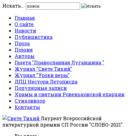
Искать...
Главная
О сайте
Новости
Публицистика
Проза
Поэзия
Авторы
Газета "Православная Луганщина "
Журнал "Свете Тихий"
Журнал "Уроки веры"
ДПЦ Нестора Летописца
Популярные записи
Храмы и святыни Ровеньковской епархии
Стиховизор
Контакты
Лауреат Всероссийской
литературной премии СП России "СЛОВО-2021".
Вы здесь: