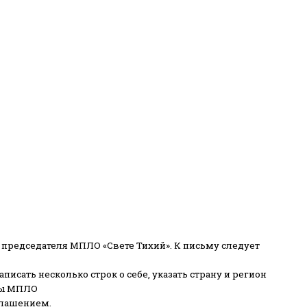
 председателя МПЛО «Свете Тихий».
К письму следует
писать несколько строк о себе, указать страну и регион
ены МПЛО
глашением.