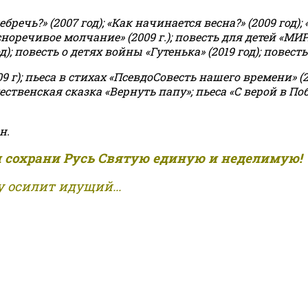
чь?» (2007 год); «Как начинается весна?» (2009 год); 
асноречивое молчание» (2009 г.); повесть для детей «МИ
 повесть о детях войны «Гутенька» (2019 год); повесть 
9 г); пьеса в стихах «ПсевдоСовесть нашего времени» (201
ственская сказка «Вернуть папу»; пьеса «С верой в Поб
н.
и сохрани Русь Святую единую и неделимую!
 осилит идущий...