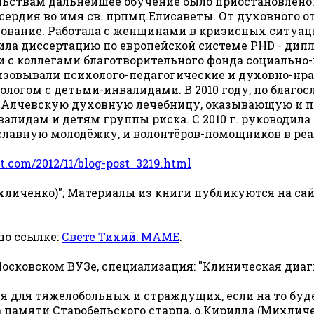
ьствам дальнейшее обучение было приостановлено. 
сердия во имя св. прпмц.Елисаветы. От духовного о
зование. Работала с женщинами в кризисных ситуац
а диссертацию по европейской системе PHD - дипло
и с коллегами благотворительного фонда социально
ализовывали психолого-педагогические и духовно-нр
ологом с детьми-инвалидами. В 2010 году, по благос
 Алчевскую духовную лечебницу, оказывающую и п
валидам и детям группы риска. С 2010 г. руководи
славную молодёжку, и волонтёров-помощников в ре
ot.com/2012/11/blog-post_3219.html
личенко)"; Материалы из книги публикуются на сай
по ссылке:
Свете Тихий: МАМЕ
.
Московском ВУЗе, специализация: "Клиническая диаг
 для тяжелобольных и страждущих, если на то бу
а памяти Старобельского старца, о.Кирилла (Михли