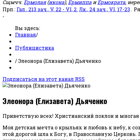
Сщмчч.
Ермолая
(
икона
),
Ермиппа
и
Ермократа
, иер
Прп.:
Гал., 213 зач., V, 22 - VI, 2.
Лк., 24 зач., VI, 17-23
. Р
-
Вы здесь:
Главная
/
Публицистика
/
Элеонора (Елизавета) Дьяченко
Подписаться на этот канал RSS
Элеонора (Елизавета) Дьяченко
Приветствую всех! Христианский поклон и многая 
Моя детская мечта о крыльях и любовь к небу, к с
этой дорогой шла к Богу, в Православную Церковь.