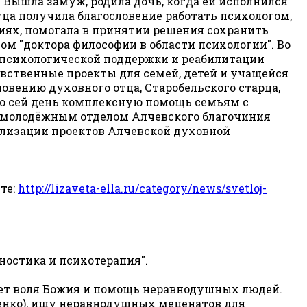
Вышла замуж, родила дочь, когда ей исполнился
тца получила благословение работать психологом,
иях, помогала в принятии решения сохранить
м "доктора философии в области психологии". Во
-психологической поддержки и реабилитации
авственные проекты для семей, детей и учащейся
ловению духовного отца, Старобельского старца,
о сей день комплексную помощь семьям с
ла молодёжным отделом Алчевского благочиния
ализации проектов Алчевской духовной
те:
http://lizaveta-ella.ru/category/news/svetloj-
ностика и психотерапия".
дет воля Божия и помощь неравнодушных людей.
ченко), ищу неравнодушных меценатов для