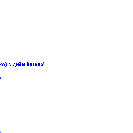
о) с днём Ангела!
а
а