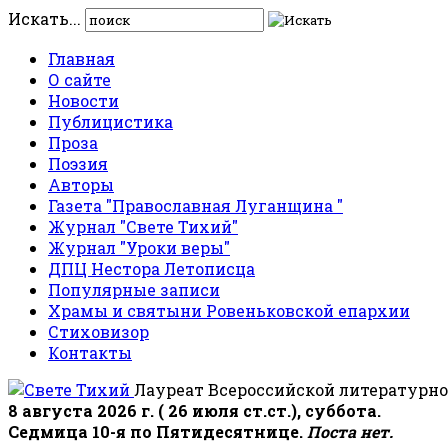
Искать...
Главная
О сайте
Новости
Публицистика
Проза
Поэзия
Авторы
Газета "Православная Луганщина "
Журнал "Свете Тихий"
Журнал "Уроки веры"
ДПЦ Нестора Летописца
Популярные записи
Храмы и святыни Ровеньковской епархии
Стиховизор
Контакты
Лауреат Всероссийской литературно
8 августа 2026 г. ( 26 июля ст.ст.), суббота.
Седмица 10-я по Пятидесятнице.
Поста нет.