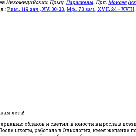
еев Никомидийских. Прмц.
Параскевы
. Прп.
Моисея
(
ик
яд.:
Рим., 119 зач., XV, 30-33.
Мф., 73 зач., XVII, 24 - XVIII,
вам лета!
озерцанию облаков и светил, в юности выросла в по
 После школы, работала в Онкологии, имея желание 