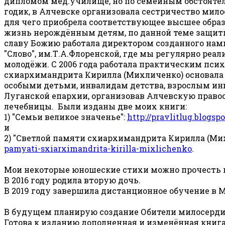
дипломом мед.училище, но по семейным обстоятел
годик, в Алчевске организовала сестричество мило
для чего приобрела соответствующее высшее обра
жизнь нерождённым детям, по данной теме защитил
славу Божию работала директором созданного нам
"Слово", им.Т.А.Флоренской, где мы регулярно ре
молодёжи. С 2006 года работала практическим псих
схиархимандрита Кирилла (Михличенко) основала
особыми детьми, инвалидам детства, взрослым ин
Луганской епархии, организовав Алчевскую право
лечебницы. Были изданы две моих книги:
1) "Семьи великое значенье":
http://pravlitlug.blogsp
и
2) "Светлой памяти схиархимандрита Кирилла (Мих
pamyati-sxiarximandrita-kirilla-mixlichenko
.
Мои некоторые юношеские стихи можно прочесть 
В 2016 году родила вторую дочь.
В 2019 году завершила дистанционное обучение в 
В будущем планирую создание Обители милосердия
Готова к изданию дополненная и изменённая книг