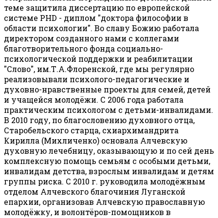
теме защитила диссертацию по европейской
системе PHD - диплом "доктора философии в
области психологии". Во славу Божию работала
директором созданного нами с коллегами
благотворительного фонда социально-
психологической поддержки и реабилитации
"Слово", им.Т.А.Флоренской, где мы регулярно
реализовывали психолого-педагогические и
духовно-нравственные проекты для семей, детей
и учащейся молодёжи. С 2006 года работала
практическим психологом с детьми-инвалидами.
В 2010 году, по благословению духовного отца,
Старобельского старца, схиархимандрита
Кирилла (Михличенко) основала Алчевскую
духовную лечебницу, оказывающую и по сей день
комплексную помощь семьям с особыми детьми,
инвалидам детства, взрослым инвалидам и детям
группы риска. С 2010 г. руководила молодёжным
отделом Алчевского благочиния Луганской
епархии, организовав Алчевскую православную
молодёжку, и волонтёров-помощников в