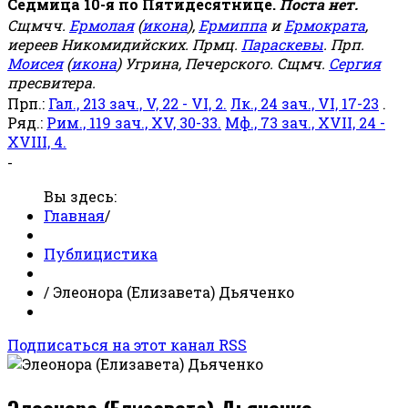
Седмица 10-я по Пятидесятнице.
Поста нет.
Сщмчч.
Ермолая
(
икона
),
Ермиппа
и
Ермократа
,
иереев Никомидийских. Прмц.
Параскевы
. Прп.
Моисея
(
икона
) Угрина, Печерского. Сщмч.
Сергия
пресвитера.
Прп.:
Гал., 213 зач., V, 22 - VI, 2.
Лк., 24 зач., VI, 17-23
.
Ряд.:
Рим., 119 зач., XV, 30-33.
Мф., 73 зач., XVII, 24 -
XVIII, 4.
-
Вы здесь:
Главная
/
Публицистика
/
Элеонора (Елизавета) Дьяченко
Подписаться на этот канал RSS
Элеонора (Елизавета) Дьяченко