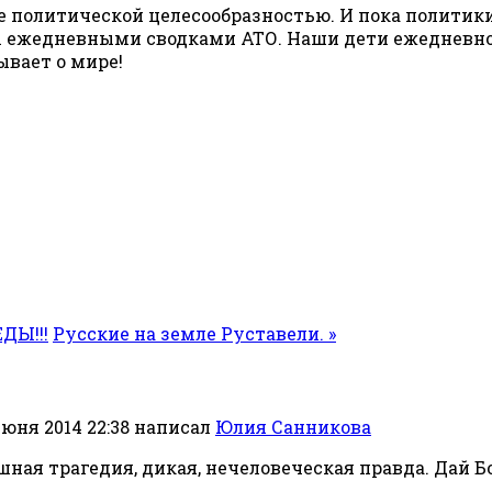
е политической целесообразностью. И пока политик
х ежедневными сводками АТО. Наши дети ежедневно 
ывает о мире!
ДЫ!!!
Русские на земле Руставели. »
июня 2014 22:38
написал
Юлия Санникова
ашная трагедия, дикая, нечеловеческая правда. Дай Бо