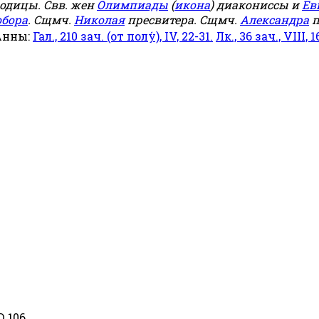
родицы. Свв. жен
Олимпиады
(
икона
) диакониссы и
Ев
обора
. Сщмч.
Николая
пресвитера. Сщмч.
Александра
п
Анны:
Гал., 210 зач. (от полу́), IV, 22-31.
Лк., 36 зач., VIII, 1
 106.