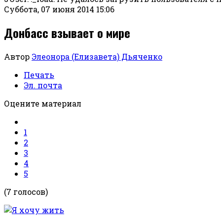
Суббота, 07 июня 2014 15:06
Донбасс взывает о мире
Автор
Элеонора (Елизавета) Дьяченко
Печать
Эл. почта
Оцените материал
1
2
3
4
5
(7 голосов)