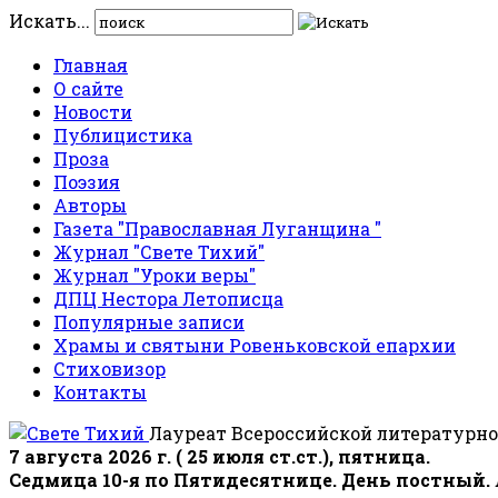
Искать...
Главная
О сайте
Новости
Публицистика
Проза
Поэзия
Авторы
Газета "Православная Луганщина "
Журнал "Свете Тихий"
Журнал "Уроки веры"
ДПЦ Нестора Летописца
Популярные записи
Храмы и святыни Ровеньковской епархии
Стиховизор
Контакты
Лауреат Всероссийской литературно
7 августа 2026 г. ( 25 июля ст.ст.), пятница.
Седмица 10-я по Пятидесятнице. День постный.