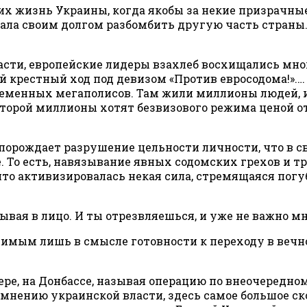
их жизнь Украины, когда якобы за некие призрачны
итала своим долгом разбомбить другую часть стран
ласти, европейские лидеры взахлеб восхищались мн
й крестный ход под девизом «Против евросодома!».
ременных мегаполисов. Там жили миллионы людей, и
которой миллионы хотят безвизового режима ценой о
рождает разрушение цельности личности, что в сво
. То есть, навязывание явных содомских грехов и т
что активизировалась некая сила, стремящаяся погу
ывая в лицо. И ты отрезвляешься, и уже не важно мно
чимым лишь в смысле готовности к переходу в веч
мере, на Донбассе, называя операцию по внеочередн
о мнению украинской власти, здесь самое большое с