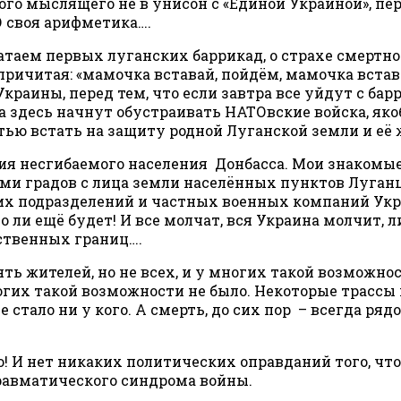
дного мыслящего не в унисон с «Единой Украиной», п
 своя арифметика….
атаем первых луганских баррикад, о страхе смертно
причитая: «мамочка вставай, пойдём, мамочка встава
ины, перед тем, что если завтра все уйдут с барр
а здесь начнут обустраивать НАТОвские войска, як
ью встать на защиту родной Луганской земли и её 
я несгибаемого населения Донбасса. Мои знакомые 
ми градов с лица земли населённых пунктов Луган
х подразделений и частных военных компаний Укр
 ли ещё будет! И все молчат, вся Украина молчит, ли
ственных границ….
 жителей, но не всех, и у многих такой возможнос
 многих такой возможности не было. Некоторые трас
 стало ни у кого. А смерть, до сих пор – всегда ряд
! И нет никаких политических оправданий того, чт
равматического синдрома войны.