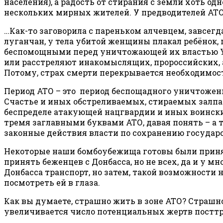
населения), а радость от стирания с земли хоть о
нескольких мирных жителей. У предводителей АТО
…Как-то заговорила с пареньком алчевцем, завсегд
луганчан, у тела убитой женщины плакал ребёнок, 
беспомощными перед уничтожающей их властью Укра
или расстреляют инакомыслящих, пророссийских, 
Потому, страх смерти перекрывается необходимост
Период АТО – это период беспощадного уничтожени
Счастье и иных обстреливаемых, стираемых залпа
беспределе атакующей нацгвардии и иных воински
тремя заглавными буквами АТО, давая понять – а то
законные действия власти по сохранению государ
Некоторые наши бомбоубежища готовы были принять
принять беженцев с Донбасса, но не всех, да и у
Донбасса транспорт, но затем, такой возможности не
посмотреть ей в глаза.
Как вы думаете, страшно жить в зоне АТО? Страшно
увеличивается число потенциальных жертв постт