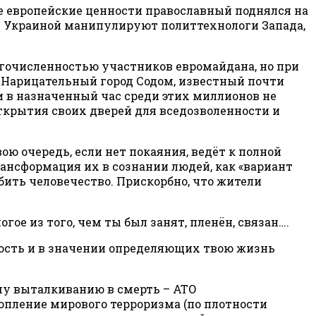
е европейские ценности православный поднялся на
ы. Украиной манипулируют политтехнологи Запада,
огочисленностью участников евромайдана, но при
… Нарицательный город Содом, известный почти
 в назначенный час среди этих миллионов не
ткрытия своих дверей для вседозволенности и
ю очередь, если нет покаяния, ведёт к полной
рансформация их в сознании людей, как «вариант
бить человечество. Прискорбно, что жители
гое из того, чем ты был занят, пленён, связан….
ность и в значении определяющих твою жизнь
ому выталкиванию в смерть – АТО
копление мирового терроризма (по плотности