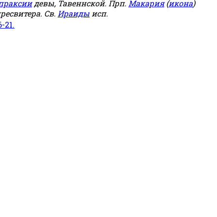
праксии
девы, Тавеннской. Прп.
Макария
(
икона
)
ресвитера. Св.
Ираиды
исп.
6-21.