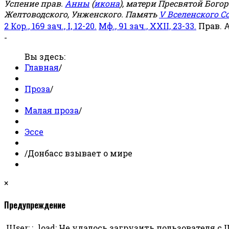
Успение прав.
Анны
(
икона
), матери Пресвятой Бого
Желтоводского, Унженского. Память
V Вселенского С
2 Кор., 169 зач., I, 12-20.
Мф., 91 зач., XXII, 23-33.
Прав. 
-
Вы здесь:
Главная
/
Проза
/
Малая проза
/
Эссе
/
Донбасс взывает о мире
×
Предупреждение
JUser: :_load: Не удалось загрузить пользователя с ID