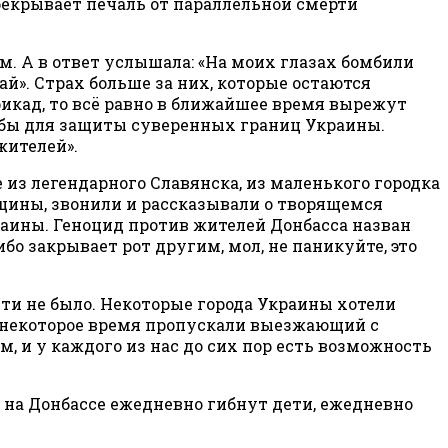
ерекрывает печаль от параллельной смерти
м. А в ответ услышала: «На моих глазах бомбили
й». Страх больше за них, которые остаются
икад, то всё равно в ближайшее время вырежут
обы для защиты суверенных границ Украины.
жителей».
из легендарного Славянска, из маленького городка
щины, звонили и рассказывали о творящемся
аины. Геноцид против жителей Донбасса назван
бо закрывает рот другим, мол, не паникуйте, это
ти не было. Некоторые города Украины хотели
сы некоторое время пропускали выезжающий с
ом, и у каждого из нас до сих пор есть возможность
о на Донбассе ежедневно гибнут дети, ежедневно