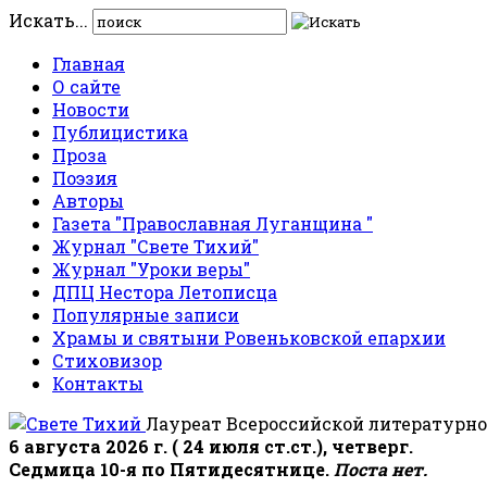
Искать...
Главная
О сайте
Новости
Публицистика
Проза
Поэзия
Авторы
Газета "Православная Луганщина "
Журнал "Свете Тихий"
Журнал "Уроки веры"
ДПЦ Нестора Летописца
Популярные записи
Храмы и святыни Ровеньковской епархии
Стиховизор
Контакты
Лауреат Всероссийской литературно
6 августа 2026 г. ( 24 июля ст.ст.), четверг.
Седмица 10-я по Пятидесятнице.
Поста нет.