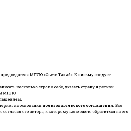
 председателя МПЛО «Свете Тихий».
К письму следует
писать несколько строк о себе, указать страну и регион
ены МПЛО
глашением.
тернет на основании
пользовательского соглашени
я
.
Все
согласия его автора, к которому вы можете обратиться на его