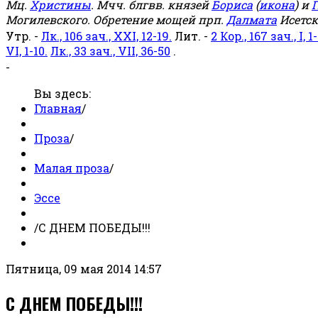
Мц.
Христины
. Мчч. блгвв. князей
Бориса
(
икона
) и
Г
Могилевского. Обретение мощей прп.
Далмата
Исетск
Утр. -
Лк., 106 зач., XXI, 12-19.
Лит. -
2 Кор., 167 зач., I, 1-
VI, 1-10.
Лк., 33 зач., VII, 36-50
.
-
Вы здесь:
Главная
/
Проза
/
Малая проза
/
Эссе
/
С ДНЕМ ПОБЕДЫ!!!
Пятница, 09 мая 2014 14:57
С ДНЕМ ПОБЕДЫ!!!