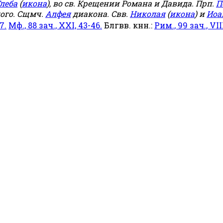
леба
(
икона
), во св. Крещении Романа и Давида. Прп.
П
ого. Сщмч.
Алфея
диакона. Свв.
Николая
(
икона
) и
Иоа
7.
Мф., 88 зач., XXI, 43-46.
Блгвв. кнн.:
Рим., 99 зач., VIII