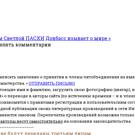
ом Светлой ПАСХИ
Донбасс взывает о мире »
авлять комментарии
аписать заявление о принятии в члены литобъединения на имя
мастерства. »
ОТПРАВИТЬ ПИСЬМО
стоящие имя и фамилию, загрузить свою фотографию (аватар), на
» о переводе в авторы сайта (по истечению времени – и в чл
 ознакомится с правилами регистрации и пользовательским со
одной публикации своих литературных произведений в сети Ин
раняются законом.
Перепечатка произведений возможна только с 
 авторы несут самостоятельно
на основании законодательства.
-------------------
 не будут переданы третьим лицам.