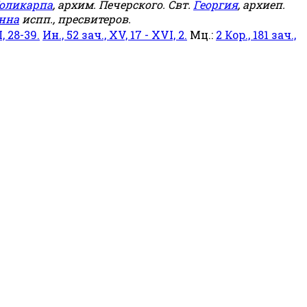
оликарпа
, архим. Печерского. Свт.
Георгия
, архиеп.
нна
испп., пресвитеров.
, 28-39.
Ин., 52 зач., XV, 17 - XVI, 2.
Мц.:
2 Кор., 181 зач.,