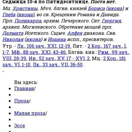
Седмица 10-я по Пятидесятнице.
Поста нет.
Мц.
Христины
. Мчч. блгвв. князей
Бориса
(
икона
) и
Глеба
(
икона
), во св. Крещении Романа и Давида.
Прп.
Поликарпа
, архим. Печерского. Свт.
Георгия
,
архиеп. Могилевского. Обретение мощей прп.
Далмата
Исетского. Сщмч.
Алфея
диакона. Свв.
Николая
(
икона
) и
Иоанна
испп., пресвитеров.
Утр. -
Лк., 106 зач., XXI, 12-19.
Лит. -
2 Кор., 167 зач., I,
1-7.
Мф., 88 зач., XXI, 43-46.
Блгвв. кнн.:
Рим., 99 зач.,
VIII, 28-39.
Ин., 52 зач., XV, 17 - XVI, 2.
Мц.:
2 Кор., 181
зач., VI, 1-10.
Лк., 33 зач., VII, 36-50
.
-
Вы здесь:
Главная
/
Проза
/
Малая проза
/
Эссе