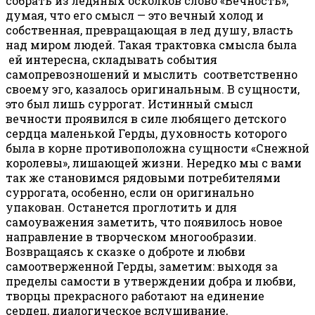
собрать из ледяных осколков слово «Вечность»,
думая, что его смысл — это вечный холод и
собственная, превращающая в лед душу, власть
над миром людей. Такая трактовка смысла была
ей интересна, складывать события
самопревозношений и мыслить соответственно
своему эго, казалось оригинальным. В сущности,
это был лишь суррогат. Истинный смысл
вечности проявился в силе любящего детского
сердца маленькой Герды, духовность которого
была в корне противоположна сущности «Снежной
королевы», лишающей жизни. Нередко мы с вами
так же становимся рядовыми потребителями
суррогата, особенно, если он оригинально
упакован. Останется проглотить и для
самоуважения заметить, что появилось новое
направление в творческом многообразии.
Возвращаясь к сказке о доброте и любви
самоотверженной Герды, заметим: выходя за
пределы самости в утверждении добра и любви,
творцы прекрасного работают на единение
сердец, диалогическое вслушивание,