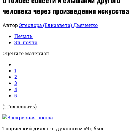
человека через произведения искусства
Автор
Элеонора (Елизавета) Дьяченко
Печать
Эл. почта
Оцените материал
1
2
3
4
5
(1 Голосовать)
Творческий диалог с духовным «Я», был