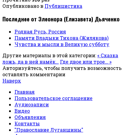
Опубликовано в
Публицистика
Последнее от Элеонора (Елизавета) Дьяченко
Родная Русь, Россия
Памяти Владыки Тихона (Жилякова)
Чувства и мысли в Великую субботу
Другие материалы в этой категории:
« Сказка
ложь, да в ней намёк…
Где двое или трое… »
Авторизуйтесь, чтобы получить возможность
оставлять комментарии
Наверх
Главная
Пользовательское соглашение
Аудиозаписи
Видео
Объявления
Контакты
"Православие Луганщины"