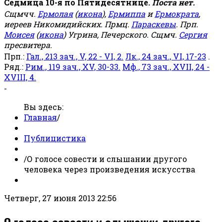
Седмица 10-я по Пятидесятнице.
Поста нет.
Сщмчч.
Ермолая
(
икона
),
Ермиппа
и
Ермократа
,
иереев Никомидийских. Прмц.
Параскевы
. Прп.
Моисея
(
икона
) Угрина, Печерского. Сщмч.
Сергия
пресвитера.
Прп.:
Гал., 213 зач., V, 22 - VI, 2.
Лк., 24 зач., VI, 17-23
.
Ряд.:
Рим., 119 зач., XV, 30-33.
Мф., 73 зач., XVII, 24 -
XVIII, 4.
-
Вы здесь:
Главная
/
Публицистика
/
О голосе совести и слышании другого
человека через произведения искусства
Четверг, 27 июня 2013 22:56
О голосе совести и слышании другого