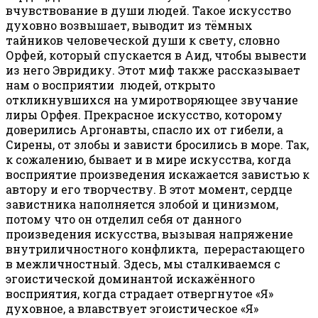
вчувствование в души людей. Такое искусство
духовно возвышает, выводит из тёмных
тайников человеческой души к свету, словно
Орфей, который спускается в Аид, чтобы вывести
из него Эвридику. Этот миф также рассказывает
нам о восприятии людей, открыто
откликнувшихся на умиротворяющее звучание
лиры Орфея. Прекрасное искусство, которому
доверились Аргонавты, спасло их от гибели, а
Сирены, от злобы и зависти бросились в море. Так,
к сожалению, бывает и в мире искусства, когда
восприятие произведения искажается завистью к
автору и его творчеству. В этот момент, сердце
завистника наполняется злобой и цинизмом,
потому что он отделил себя от данного
произведения искусства, вызывая напряжение
внутриличностного конфликта, перерастающего
в межличностный. Здесь, мы сталкиваемся с
эгоистической доминантой искажённого
восприятия, когда страдает отвергнутое «Я»
духовное, а влавствует эгоистическое «Я»