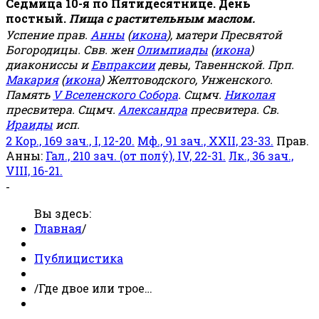
Седмица 10-я по Пятидесятнице. День
постный.
Пища с растительным маслом.
Успение прав.
Анны
(
икона
), матери Пресвятой
Богородицы. Свв. жен
Олимпиады
(
икона
)
диакониссы и
Евпраксии
девы, Тавеннской. Прп.
Макария
(
икона
) Желтоводского, Унженского.
Память
V Вселенского Собора
. Сщмч.
Николая
пресвитера. Сщмч.
Александра
пресвитера. Св.
Ираиды
исп.
2 Кор., 169 зач., I, 12-20.
Мф., 91 зач., XXII, 23-33.
Прав.
Анны:
Гал., 210 зач. (от полу́), IV, 22-31.
Лк., 36 зач.,
VIII, 16-21.
-
Вы здесь:
Главная
/
Публицистика
/
Где двое или трое…