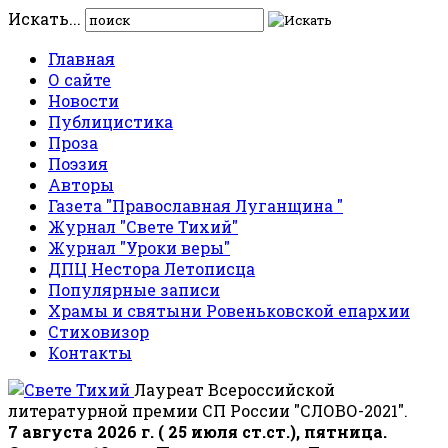
Искать...
Главная
О сайте
Новости
Публицистика
Проза
Поэзия
Авторы
Газета "Православная Луганщина "
Журнал "Свете Тихий"
Журнал "Уроки веры"
ДПЦ Нестора Летописца
Популярные записи
Храмы и святыни Ровеньковской епархии
Стиховизор
Контакты
Лауреат Всероссийской
литературной премии СП России "СЛОВО-2021".
7 августа 2026 г. ( 25 июля ст.ст.), пятница.