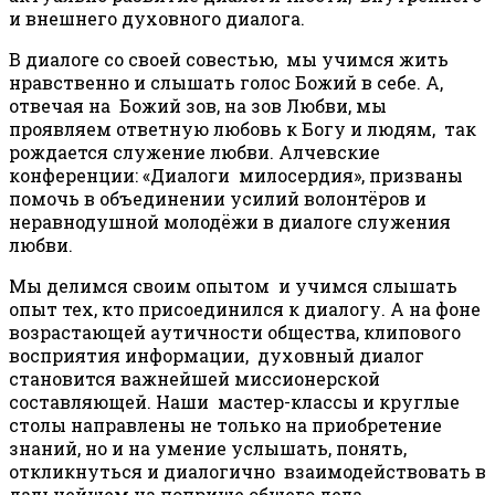
и внешнего духовного диалога.
В диалоге со своей совестью, мы учимся жить
нравственно и слышать голос Божий в себе. А,
отвечая на Божий зов, на зов Любви, мы
проявляем ответную любовь к Богу и людям, так
рождается служение любви. Алчевские
конференции: «Диалоги милосердия», призваны
помочь в объединении усилий волонтёров и
неравнодушной молодёжи в диалоге служения
любви.
Мы делимся своим опытом и учимся слышать
опыт тех, кто присоединился к диалогу. А на фоне
возрастающей аутичности общества, клипового
восприятия информации, духовный диалог
становится важнейшей миссионерской
составляющей. Наши мастер-классы и круглые
столы направлены не только на приобретение
знаний, но и на умение услышать, понять,
откликнуться и диалогично взаимодействовать в
дальнейшем на поприще общего дела….