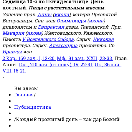
Седмица 10-я по Пятидесятнице. День
постный.
Пища с растительным маслом.
Успение прав.
Анны
(
икона
), матери Пресвятой
Богородицы. Свв. жен
Олимпиады
(
икона
)
диакониссы и
Евпраксии
девы, Тавеннской. Прп.
Макария
(
икона
) Желтоводского, Унженского.
Память
V Вселенского Собора
. Сщмч.
Николая
пресвитера. Сщмч.
Александра
пресвитера. Св.
Ираиды
исп.
2 Кор., 169 зач., I, 12-20.
Мф., 91 зач., XXII, 23-33.
Прав.
Анны:
Гал., 210 зач. (от полу́), IV, 22-31.
Лк., 36 зач.,
VIII, 16-21.
-
Вы здесь:
Главная
/
Публицистика
/
Каждый прожитый день – как дар Божий!