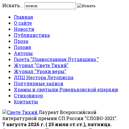
Искать...
Главная
О сайте
Новости
Публицистика
Проза
Поэзия
Авторы
Газета "Православная Луганщина "
Журнал "Свете Тихий"
Журнал "Уроки веры"
ДПЦ Нестора Летописца
Популярные записи
Храмы и святыни Ровеньковской епархии
Стиховизор
Контакты
Лауреат Всероссийской
литературной премии СП России "СЛОВО-2021".
7 августа 2026 г. ( 25 июля ст.ст.), пятница.