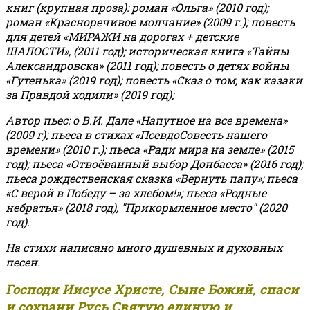
книг (крупная проза): роман «Ольга» (2010 год);
роман «Красноречивое молчание» (2009 г.); повесть
для детей «МИРАЖИ на дорогах + детские
ШАЛОСТИ», (2011 год); историческая книга «Тайны
Александровска» (2011 год); повесть о детях войны
«Гутенька» (2019 год); повесть «Сказ о том, как казаки
за Правдой ходили» (2019 год);
Автор пьес: о В.И. Дале «Напутное на все времена»
(2009 г); пьеса в стихах «ПсевдоСовесть нашего
времени» (2010 г.); пьеса «Ради мира на земле» (2015
год); пьеса «Отвоёванный выбор Донбасса» (2016 год);
пьеса рождественская сказка «Вернуть папу»; пьеса
«С верой в Победу – за хлебом!»
;
пьеса «Родные
небратья» (2018 год), "Прикормленное место" (2020
год).
На стихи написано много душевных и духовных
песен.
Господи Иисусе Христе, Сыне Божий, спаси
и сохрани Русь Святую единую и