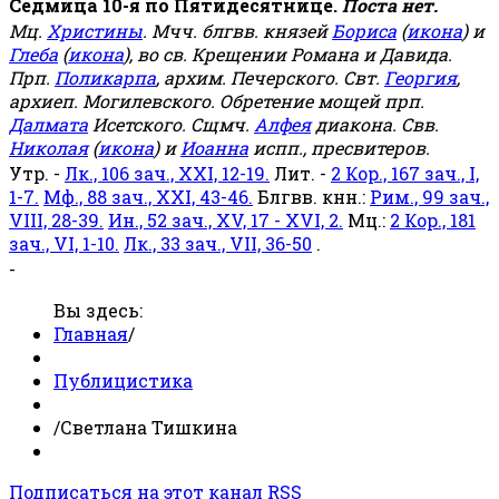
Седмица 10-я по Пятидесятнице.
Поста нет.
Мц.
Христины
. Мчч. блгвв. князей
Бориса
(
икона
) и
Глеба
(
икона
), во св. Крещении Романа и Давида.
Прп.
Поликарпа
, архим. Печерского. Свт.
Георгия
,
архиеп. Могилевского. Обретение мощей прп.
Далмата
Исетского. Сщмч.
Алфея
диакона. Свв.
Николая
(
икона
) и
Иоанна
испп., пресвитеров.
Утр. -
Лк., 106 зач., XXI, 12-19.
Лит. -
2 Кор., 167 зач., I,
1-7.
Мф., 88 зач., XXI, 43-46.
Блгвв. кнн.:
Рим., 99 зач.,
VIII, 28-39.
Ин., 52 зач., XV, 17 - XVI, 2.
Мц.:
2 Кор., 181
зач., VI, 1-10.
Лк., 33 зач., VII, 36-50
.
-
Вы здесь:
Главная
/
Публицистика
/
Светлана Тишкина
Подписаться на этот канал RSS