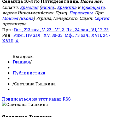
Седмица 10-я по Пятидесятнице.
Поста нет.
Сщмчч.
Ермолая
(
икона
),
Ермиппа
и
Ермократа
,
иереев Никомидийских. Прмц.
Параскевы
. Прп.
Моисея
(
икона
) Угрина, Печерского. Сщмч.
Сергия
пресвитера.
Прп.:
Гал., 213 зач., V, 22 - VI, 2.
Лк., 24 зач., VI, 17-23
.
Ряд.:
Рим., 119 зач., XV, 30-33.
Мф., 73 зач., XVII, 24 -
XVIII, 4.
-
Вы здесь:
Главная
/
Публицистика
/
Светлана Тишкина
Подписаться на этот канал RSS
Светлана Тишкина