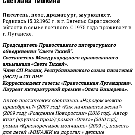
Писатель, поэт, драматург, журналист.
Родилась 15.02.1963 г. в г. Энгельс Саратовской
области в семье военного. С 1975 года проживает в
г. Луганске.
Председатель Православного литературного
объединения "Свете Тихий".
Составитель Международного православного
альманаха «Свете Тихий».
Член СП России, Республиканского союза писателей
(МСП) и СП ЛНР.
Корреспондент газеты «Православная Луганщина»
.
Лауреат литературной премии «Олега Бишерева».
Автор поэтических сборников: «Народом можно
пренебречь?» (2007 год); «Как начинается весна?»
(2009 год); «Рождение Новороссии» (2016 год).
Автор
книг (крупная проза): роман «Ольга» (2010 год);
роман «Красноречивое молчание» (2009 г.); повесть
для детей «МИРАЖИ на дорогах + детские