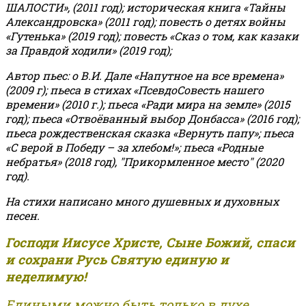
ШАЛОСТИ», (2011 год); историческая книга «Тайны
Александровска» (2011 год); повесть о детях войны
«Гутенька» (2019 год); повесть «Сказ о том, как казаки
за Правдой ходили» (2019 год);
Автор пьес: о В.И. Дале «Напутное на все времена»
(2009 г); пьеса в стихах «ПсевдоСовесть нашего
времени» (2010 г.); пьеса «Ради мира на земле» (2015
год); пьеса «Отвоёванный выбор Донбасса» (2016 год);
пьеса рождественская сказка «Вернуть папу»; пьеса
«С верой в Победу – за хлебом!»
;
пьеса «Родные
небратья» (2018 год), "Прикормленное место" (2020
год).
На стихи написано много душевных и духовных
песен.
Господи Иисусе Христе, Сыне Божий, спаси
и сохрани Русь Святую единую и
неделимую!
Едиными можно быть только в духе,