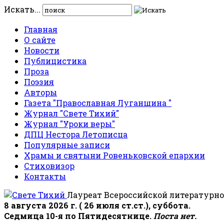
Искать...
Главная
О сайте
Новости
Публицистика
Проза
Поэзия
Авторы
Газета "Православная Луганщина "
Журнал "Свете Тихий"
Журнал "Уроки веры"
ДПЦ Нестора Летописца
Популярные записи
Храмы и святыни Ровеньковской епархии
Стиховизор
Контакты
Лауреат Всероссийской литературно
8 августа 2026 г. ( 26 июля ст.ст.), суббота.
Седмица 10-я по Пятидесятнице.
Поста нет.