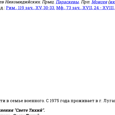
еев Никомидийских. Прмц.
Параскевы
. Прп.
Моисея
(
ик
яд.:
Рим., 119 зач., XV, 30-33.
Мф., 73 зач., XVII, 24 - XVIII,
сти в семье военного. С 1975 года проживает в г. Луга
ения "Свете Тихий".