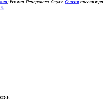
она
) Угрина, Печерского. Сщмч.
Сергия
пресвитера.
 4.
нске.