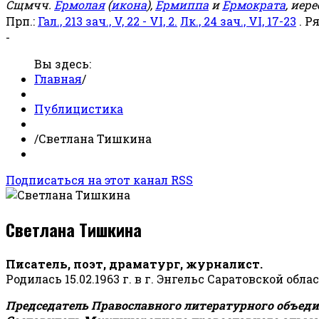
Сщмчч.
Ермолая
(
икона
),
Ермиппа
и
Ермократа
, иер
Прп.:
Гал., 213 зач., V, 22 - VI, 2.
Лк., 24 зач., VI, 17-23
. Р
-
Вы здесь:
Главная
/
Публицистика
/
Светлана Тишкина
Подписаться на этот канал RSS
Светлана Тишкина
Писатель, поэт, драматург, журналист.
Родилась 15.02.1963 г. в г. Энгельс Саратовской обла
Председатель Православного литературного объедин