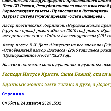
Составитель Международного православного альман
Член СП России, Республиканского союза писателей 
Корреспондент газеты «Православная Луганщина»
.
Лауреат литературной премии «Олега Бишерева».
Автор поэтических сборников: «Народом можно пренебре
(крупная проза): роман «Ольга» (2010 год); роман «Кр
историческая книга «Тайны Александровска» (2011 год);
Автор пьес: о В.И. Дале «Напутное на все времена» (200
«Отвоёванный выбор Донбасса» (2016 год); пьеса рожде
"Прикормленное место" (2020 год).
На стихи написано много душевных и духовных песе
Господи Иисусе Христе, Сыне Божий, спаси 
Едиными можно быть только в духе, а Дорогу
Страница
Суббота, 24 января 2026 15:32