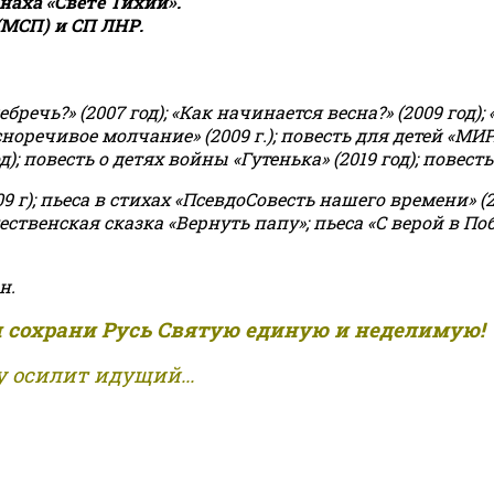
аха «Свете Тихий».
(МСП) и СП ЛНР.
чь?» (2007 год); «Как начинается весна?» (2009 год); 
асноречивое молчание» (2009 г.); повесть для детей «МИ
 повесть о детях войны «Гутенька» (2019 год); повесть 
9 г); пьеса в стихах «ПсевдоСовесть нашего времени» (201
ственская сказка «Вернуть папу»; пьеса «С верой в Поб
н.
и сохрани Русь Святую единую и неделимую!
 осилит идущий...