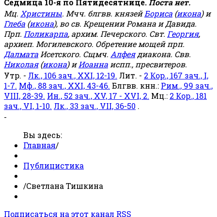
Седмица 10-я по Пятидесятнице.
Поста нет.
Мц.
Христины
. Мчч. блгвв. князей
Бориса
(
икона
) и
Глеба
(
икона
), во св. Крещении Романа и Давида.
Прп.
Поликарпа
, архим. Печерского. Свт.
Георгия
,
архиеп. Могилевского. Обретение мощей прп.
Далмата
Исетского. Сщмч.
Алфея
диакона. Свв.
Николая
(
икона
) и
Иоанна
испп., пресвитеров.
Утр. -
Лк., 106 зач., XXI, 12-19.
Лит. -
2 Кор., 167 зач., I,
1-7.
Мф., 88 зач., XXI, 43-46.
Блгвв. кнн.:
Рим., 99 зач.,
VIII, 28-39.
Ин., 52 зач., XV, 17 - XVI, 2.
Мц.:
2 Кор., 181
зач., VI, 1-10.
Лк., 33 зач., VII, 36-50
.
-
Вы здесь:
Главная
/
Публицистика
/
Светлана Тишкина
Подписаться на этот канал RSS