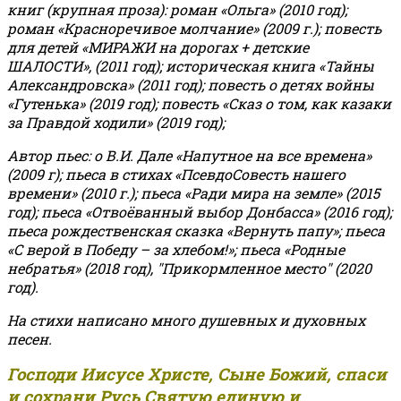
книг (крупная проза): роман «Ольга» (2010 год);
роман «Красноречивое молчание» (2009 г.); повесть
для детей «МИРАЖИ на дорогах + детские
ШАЛОСТИ», (2011 год); историческая книга «Тайны
Александровска» (2011 год); повесть о детях войны
«Гутенька» (2019 год); повесть «Сказ о том, как казаки
за Правдой ходили» (2019 год);
Автор пьес: о В.И. Дале «Напутное на все времена»
(2009 г); пьеса в стихах «ПсевдоСовесть нашего
времени» (2010 г.); пьеса «Ради мира на земле» (2015
год); пьеса «Отвоёванный выбор Донбасса» (2016 год);
пьеса рождественская сказка «Вернуть папу»; пьеса
«С верой в Победу – за хлебом!»
;
пьеса «Родные
небратья» (2018 год), "Прикормленное место" (2020
год).
На стихи написано много душевных и духовных
песен.
Господи Иисусе Христе, Сыне Божий, спаси
и сохрани Русь Святую единую и