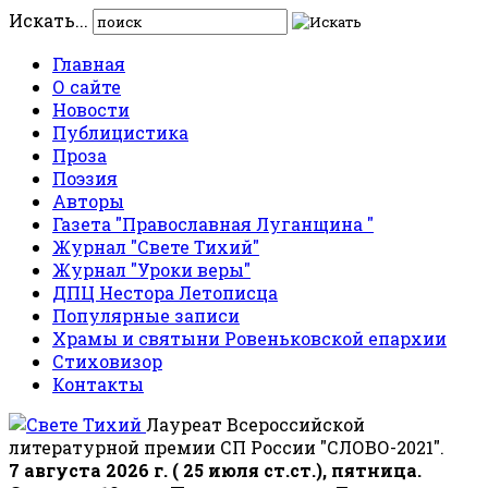
Искать...
Главная
О сайте
Новости
Публицистика
Проза
Поэзия
Авторы
Газета "Православная Луганщина "
Журнал "Свете Тихий"
Журнал "Уроки веры"
ДПЦ Нестора Летописца
Популярные записи
Храмы и святыни Ровеньковской епархии
Стиховизор
Контакты
Лауреат Всероссийской
литературной премии СП России "СЛОВО-2021".
7 августа 2026 г. ( 25 июля ст.ст.), пятница.