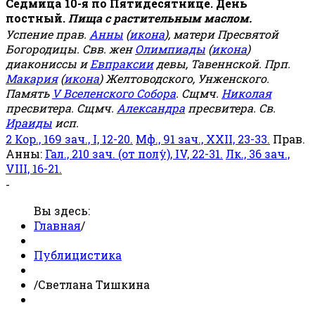
Седмица 10-я по Пятидесятнице. День
постный.
Пища с растительным маслом.
Успение прав.
Анны
(
икона
), матери Пресвятой
Богородицы. Свв. жен
Олимпиады
(
икона
)
диакониссы и
Евпраксии
девы, Тавеннской. Прп.
Макария
(
икона
) Желтоводского, Унженского.
Память
V Вселенского Собора
. Сщмч.
Николая
пресвитера. Сщмч.
Александра
пресвитера. Св.
Ираиды
исп.
2 Кор., 169 зач., I, 12-20.
Мф., 91 зач., XXII, 23-33.
Прав.
Анны:
Гал., 210 зач. (от полу́), IV, 22-31.
Лк., 36 зач.,
VIII, 16-21.
-
Вы здесь:
Главная
/
Публицистика
/
Светлана Тишкина