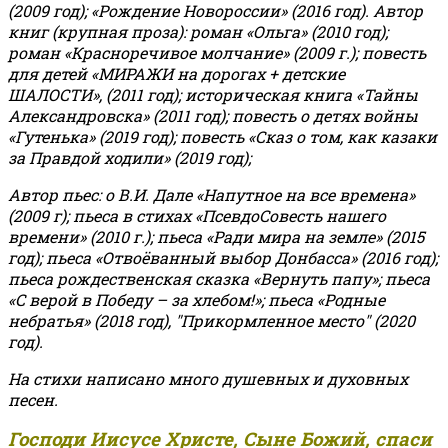
(2009 год); «Рождение Новороссии» (2016 год).
Автор
книг (крупная проза): роман «Ольга» (2010 год);
роман «Красноречивое молчание» (2009 г.); повесть
для детей «МИРАЖИ на дорогах + детские
ШАЛОСТИ», (2011 год); историческая книга «Тайны
Александровска» (2011 год); повесть о детях войны
«Гутенька» (2019 год); повесть «Сказ о том, как казаки
за Правдой ходили» (2019 год);
Автор пьес: о В.И. Дале «Напутное на все времена»
(2009 г); пьеса в стихах «ПсевдоСовесть нашего
времени» (2010 г.); пьеса «Ради мира на земле» (2015
год); пьеса «Отвоёванный выбор Донбасса» (2016 год);
пьеса рождественская сказка «Вернуть папу»; пьеса
«С верой в Победу – за хлебом!»
;
пьеса «Родные
небратья» (2018 год), "Прикормленное место" (2020
год).
На стихи написано много душевных и духовных
песен.
Господи Иисусе Христе, Сыне Божий, спаси