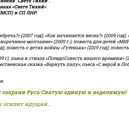
ения "Свете Тихий".
аха «Свете Тихий».
(МСП) и СП ЛНР.
чь?» (2007 год); «Как начинается весна?» (2009 год); 
асноречивое молчание» (2009 г.); повесть для детей «МИ
 повесть о детях войны «Гутенька» (2019 год); повесть 
9 г); пьеса в стихах «ПсевдоСовесть нашего времени» (201
ственская сказка «Вернуть папу»; пьеса «С верой в Поб
н.
и сохрани Русь Святую единую и неделимую!
 осилит идущий...