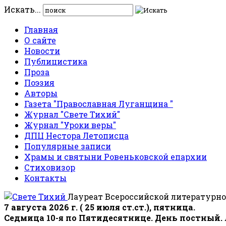
Искать...
Главная
О сайте
Новости
Публицистика
Проза
Поэзия
Авторы
Газета "Православная Луганщина "
Журнал "Свете Тихий"
Журнал "Уроки веры"
ДПЦ Нестора Летописца
Популярные записи
Храмы и святыни Ровеньковской епархии
Стиховизор
Контакты
Лауреат Всероссийской литературно
7 августа 2026 г. ( 25 июля ст.ст.), пятница.
Седмица 10-я по Пятидесятнице. День постный.