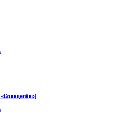
а
 «Солнцепёк»)
а