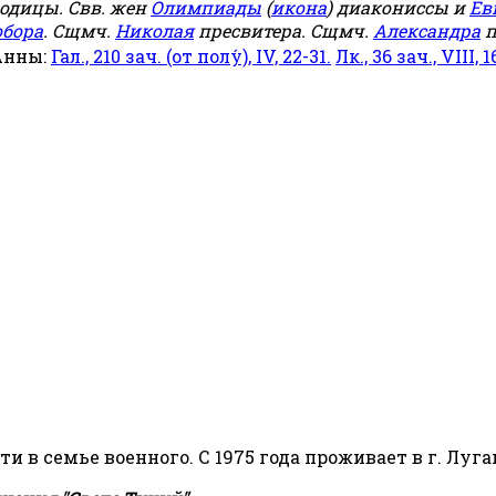
родицы. Свв. жен
Олимпиады
(
икона
) диакониссы и
Ев
обора
. Сщмч.
Николая
пресвитера. Сщмч.
Александра
п
Анны:
Гал., 210 зач. (от полу́), IV, 22-31.
Лк., 36 зач., VIII, 1
сти в семье военного. С 1975 года проживает в г. Луга