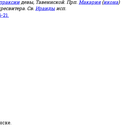
праксии
девы, Тавеннской. Прп.
Макария
(
икона
)
ресвитера. Св.
Ираиды
исп.
6-21.
нске.