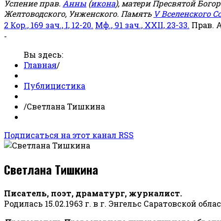
Успение прав.
Анны
(
икона
), матери Пресвятой Бого
Желтоводского, Унженского. Память
V Вселенского С
2 Кор., 169 зач., I, 12-20.
Мф., 91 зач., XXII, 23-33.
Прав. 
-
Вы здесь:
Главная
/
Публицистика
/
Светлана Тишкина
Подписаться на этот канал RSS
Светлана Тишкина
Писатель, поэт, драматург, журналист.
Родилась 15.02.1963 г. в г. Энгельс Саратовской обла