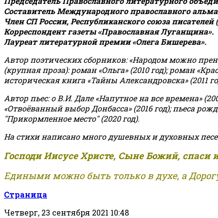
Председатель Православного литературного объедин
Составитель Международного православного альман
Член СП России, Республиканского союза писателей 
Корреспондент газеты «Православная Луганщина»
.
Лауреат литературной премии «Олега Бишерева».
Автор поэтических сборников: «Народом можно пренебре
(крупная проза): роман «Ольга» (2010 год); роман «Кр
историческая книга «Тайны Александровска» (2011 год);
Автор пьес: о В.И. Дале «Напутное на все времена» (200
«Отвоёванный выбор Донбасса» (2016 год); пьеса рожде
"Прикормленное место" (2020 год).
На стихи написано много душевных и духовных песе
Господи Иисусе Христе, Сыне Божий, спаси 
Едиными можно быть только в духе, а Дорогу
Страница
Четверг, 23 сентября 2021 10:48