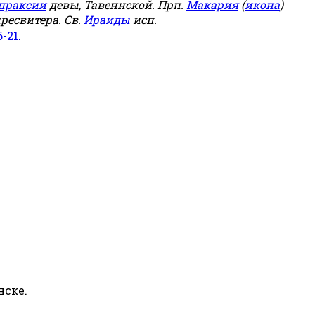
праксии
девы, Тавеннской. Прп.
Макария
(
икона
)
ресвитера. Св.
Ираиды
исп.
6-21.
нске.