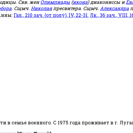
родицы. Свв. жен
Олимпиады
(
икона
) диакониссы и
Ев
обора
. Сщмч.
Николая
пресвитера. Сщмч.
Александра
п
Анны:
Гал., 210 зач. (от полу́), IV, 22-31.
Лк., 36 зач., VIII, 1
сти в семье военного. С 1975 года проживает в г. Луга