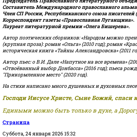
Председатель Православного литературного объедин
Составитель Международного православного альман
Член СП России, Республиканского союза писателей 
Корреспондент газеты «Православная Луганщина»
.
Лауреат литературной премии «Олега Бишерева».
Автор поэтических сборников: «Народом можно пренебре
(крупная проза): роман «Ольга» (2010 год); роман «Кр
историческая книга «Тайны Александровска» (2011 год);
Автор пьес: о В.И. Дале «Напутное на все времена» (200
«Отвоёванный выбор Донбасса» (2016 год); пьеса рожде
"Прикормленное место" (2020 год).
На стихи написано много душевных и духовных песе
Господи Иисусе Христе, Сыне Божий, спаси 
Едиными можно быть только в духе, а Дорогу
Страница
Суббота, 24 января 2026 15:32