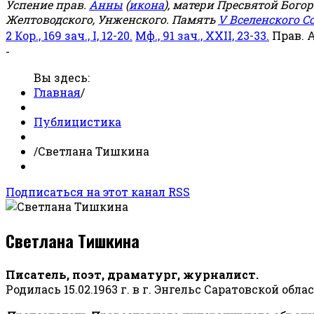
Успение прав.
Анны
(
икона
), матери Пресвятой Бого
Желтоводского, Унженского. Память
V Вселенского С
2 Кор., 169 зач., I, 12-20.
Мф., 91 зач., XXII, 23-33.
Прав. 
-
Вы здесь:
Главная
/
Публицистика
/
Светлана Тишкина
Подписаться на этот канал RSS
Светлана Тишкина
Писатель, поэт, драматург, журналист.
Родилась 15.02.1963 г. в г. Энгельс Саратовской обла