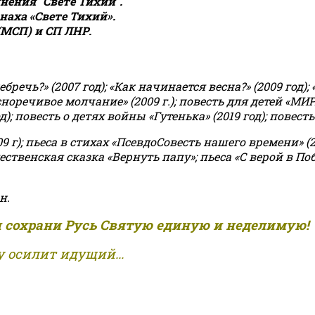
ения "Свете Тихий".
аха «Свете Тихий».
(МСП) и СП ЛНР.
чь?» (2007 год); «Как начинается весна?» (2009 год); 
асноречивое молчание» (2009 г.); повесть для детей «МИ
 повесть о детях войны «Гутенька» (2019 год); повесть 
9 г); пьеса в стихах «ПсевдоСовесть нашего времени» (201
ственская сказка «Вернуть папу»; пьеса «С верой в Поб
н.
и сохрани Русь Святую единую и неделимую!
 осилит идущий...