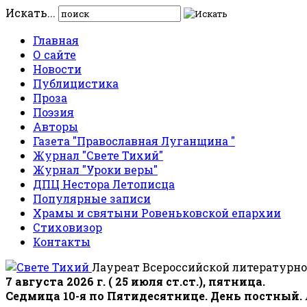
Искать...
Главная
О сайте
Новости
Публицистика
Проза
Поэзия
Авторы
Газета "Православная Луганщина "
Журнал "Свете Тихий"
Журнал "Уроки веры"
ДПЦ Нестора Летописца
Популярные записи
Храмы и святыни Ровеньковской епархии
Стиховизор
Контакты
Лауреат Всероссийской литературно
7 августа 2026 г. ( 25 июля ст.ст.), пятница.
Седмица 10-я по Пятидесятнице. День постный.