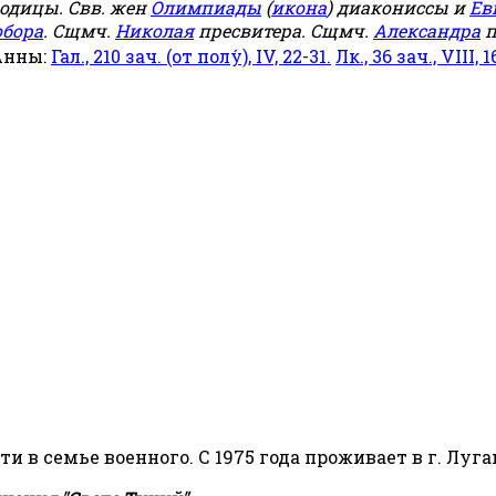
родицы. Свв. жен
Олимпиады
(
икона
) диакониссы и
Ев
обора
. Сщмч.
Николая
пресвитера. Сщмч.
Александра
п
Анны:
Гал., 210 зач. (от полу́), IV, 22-31.
Лк., 36 зач., VIII, 1
сти в семье военного. С 1975 года проживает в г. Луга