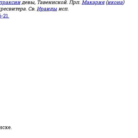
праксии
девы, Тавеннской. Прп.
Макария
(
икона
)
ресвитера. Св.
Ираиды
исп.
6-21.
нске.