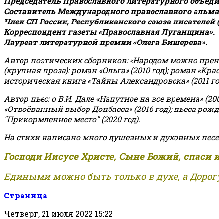
Председатель Православного литературного объедин
Составитель Международного православного альман
Член СП России, Республиканского союза писателей 
Корреспондент газеты «Православная Луганщина»
.
Лауреат литературной премии «Олега Бишерева».
Автор поэтических сборников: «Народом можно пренебре
(крупная проза): роман «Ольга» (2010 год); роман «Кр
историческая книга «Тайны Александровска» (2011 год);
Автор пьес: о В.И. Дале «Напутное на все времена» (200
«Отвоёванный выбор Донбасса» (2016 год); пьеса рожде
"Прикормленное место" (2020 год).
На стихи написано много душевных и духовных песе
Господи Иисусе Христе, Сыне Божий, спаси 
Едиными можно быть только в духе, а Дорогу
Страница
Четверг, 21 июля 2022 15:22