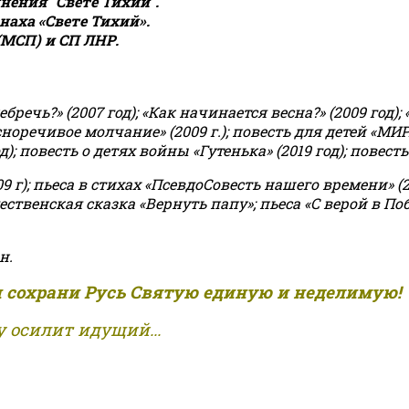
ения "Свете Тихий".
аха «Свете Тихий».
(МСП) и СП ЛНР.
чь?» (2007 год); «Как начинается весна?» (2009 год); 
асноречивое молчание» (2009 г.); повесть для детей «МИ
 повесть о детях войны «Гутенька» (2019 год); повесть 
9 г); пьеса в стихах «ПсевдоСовесть нашего времени» (201
ственская сказка «Вернуть папу»; пьеса «С верой в Поб
н.
и сохрани Русь Святую единую и неделимую!
 осилит идущий...