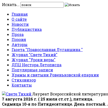
Искать...
Главная
О сайте
Новости
Публицистика
Проза
Поэзия
Авторы
Газета "Православная Луганщина "
Журнал "Свете Тихий"
Журнал "Уроки веры"
ДПЦ Нестора Летописца
Популярные записи
Храмы и святыни Ровеньковской епархии
Стиховизор
Контакты
Лауреат Всероссийской литературно
7 августа 2026 г. ( 25 июля ст.ст.), пятница.
Седмица 10-я по Пятидесятнице. День постный.