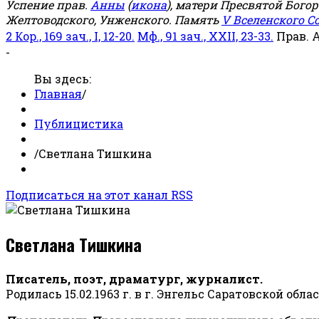
Успение прав.
Анны
(
икона
), матери Пресвятой Бого
Желтоводского, Унженского. Память
V Вселенского С
2 Кор., 169 зач., I, 12-20.
Мф., 91 зач., XXII, 23-33.
Прав. 
-
Вы здесь:
Главная
/
Публицистика
/
Светлана Тишкина
Подписаться на этот канал RSS
Светлана Тишкина
Писатель, поэт, драматург, журналист.
Родилась 15.02.1963 г. в г. Энгельс Саратовской обла