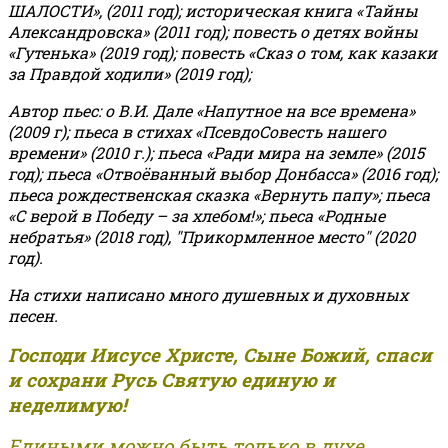
ШАЛОСТИ», (2011 год); историческая книга «Тайны
Александровска» (2011 год); повесть о детях войны
«Гутенька» (2019 год); повесть «Сказ о том, как казаки
за Правдой ходили» (2019 год);
Автор пьес: о В.И. Дале «Напутное на все времена»
(2009 г); пьеса в стихах «ПсевдоСовесть нашего
времени» (2010 г.); пьеса «Ради мира на земле» (2015
год); пьеса «Отвоёванный выбор Донбасса» (2016 год);
пьеса рождественская сказка «Вернуть папу»; пьеса
«С верой в Победу – за хлебом!»
;
пьеса «Родные
небратья» (2018 год), "Прикормленное место" (2020
год).
На стихи написано много душевных и духовных
песен.
Господи Иисусе Христе, Сыне Божий, спаси
и сохрани Русь Святую единую и
неделимую!
Едиными можно быть только в духе,