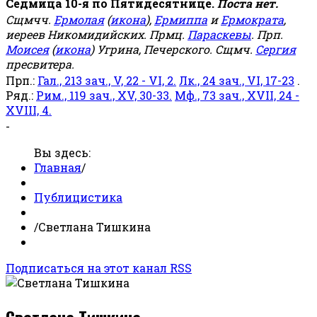
Седмица 10-я по Пятидесятнице.
Поста нет.
Сщмчч.
Ермолая
(
икона
),
Ермиппа
и
Ермократа
,
иереев Никомидийских. Прмц.
Параскевы
. Прп.
Моисея
(
икона
) Угрина, Печерского. Сщмч.
Сергия
пресвитера.
Прп.:
Гал., 213 зач., V, 22 - VI, 2.
Лк., 24 зач., VI, 17-23
.
Ряд.:
Рим., 119 зач., XV, 30-33.
Мф., 73 зач., XVII, 24 -
XVIII, 4.
-
Вы здесь:
Главная
/
Публицистика
/
Светлана Тишкина
Подписаться на этот канал RSS
Светлана Тишкина