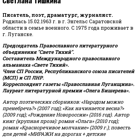
Писатель, поэт, драматург, журналист.
Родилась 15.02.1963 г. в г. Энгельс Саратовской
области в семье военного. С 1975 года проживает в
г. Луганске.
Председатель Православного литературного
объединения "Свете Тихий".
Составитель Международного православного
альманаха «Свете Тихий».
Член СП России, Республиканского союза писателей
(МСП) и СП ЛНР.
Корреспондент газеты «Православная Луганщина»
.
Лауреат литературной премии «Олега Бишерева».
Автор поэтических сборников: «Народом можно
пренебречь?» (2007 год); «Как начинается весна?»
(2009 год); «Рождение Новороссии» (2016 год).
Автор
книг (крупная проза): роман «Ольга» (2010 год);
роман «Красноречивое молчание» (2009 г.); повесть
для детей «МИРАЖИ на дорогах + детские