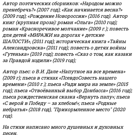
Автор поэтических сборников: «Народом можно
пренебречь?» (2007 год); «Как начинается весна?»
(2009 год); «Рождение Новороссии» (2016 год).
Автор
книг (крупная проза): роман «Ольга» (2010 год);
роман «Красноречивое молчание» (2009 г.); повесть
для детей «МИРАЖИ на дорогах + детские
ШАЛОСТИ», (2011 год); историческая книга «Тайны
Александровска» (2011 год); повесть о детях войны
«Гутенька» (2019 год); повесть «Сказ о том, как казаки
за Правдой ходили» (2019 год);
Автор пьес: о В.И. Дале «Напутное на все времена»
(2009 г); пьеса в стихах «ПсевдоСовесть нашего
времени» (2010 г.); пьеса «Ради мира на земле» (2015
год); пьеса «Отвоёванный выбор Донбасса» (2016 год);
пьеса рождественская сказка «Вернуть папу»; пьеса
«С верой в Победу – за хлебом!»
;
пьеса «Родные
небратья» (2018 год), "Прикормленное место" (2020
год).
На стихи написано много душевных и духовных
песен.