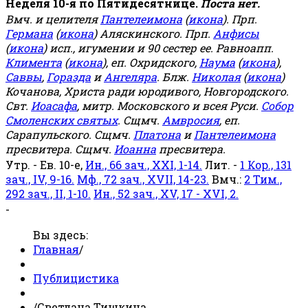
Неделя 10-я по Пятидесятнице.
Поста нет.
Вмч. и целителя
Пантелеимона
(
икона
). Прп.
Германа
(
икона
) Аляскинского. Прп.
Анфисы
(
икона
) исп., игумении и 90 сестер ее. Равноапп.
Климента
(
икона
), еп. Охридского,
Наума
(
икона
),
Саввы
,
Горазда
и
Ангеляра
. Блж.
Николая
(
икона
)
Кочанова, Христа ради юродивого, Новгородского.
Свт.
Иоасафа
, митр. Московского и всея Руси.
Собор
Смоленских святых
. Сщмч.
Амвросия
, еп.
Сарапульского. Сщмч.
Платона
и
Пантелеимона
пресвитера. Сщмч.
Иоанна
пресвитера.
Утр. - Ев. 10-е,
Ин., 66 зач., XXI, 1-14.
Лит. -
1 Кор., 131
зач., IV, 9-16.
Мф., 72 зач., XVII, 14-23.
Вмч.:
2 Тим.,
292 зач., II, 1-10.
Ин., 52 зач., XV, 17 - XVI, 2.
-
Вы здесь:
Главная
/
Публицистика
/
Светлана Тишкина