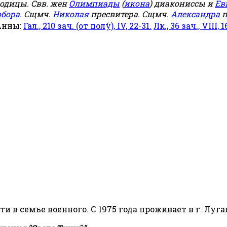
родицы. Свв. жен
Олимпиады
(
икона
) диакониссы и
Ев
обора
. Сщмч.
Николая
пресвитера. Сщмч.
Александра
п
Анны:
Гал., 210 зач. (от полу́), IV, 22-31.
Лк., 36 зач., VIII, 1
сти в семье военного. С 1975 года проживает в г. Луга