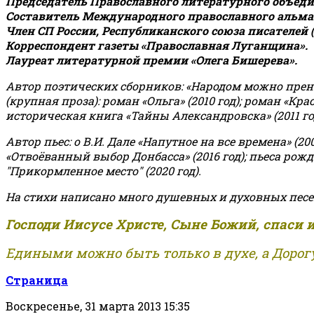
Председатель Православного литературного объедин
Составитель Международного православного альман
Член СП России, Республиканского союза писателей 
Корреспондент газеты «Православная Луганщина»
.
Лауреат литературной премии «Олега Бишерева».
Автор поэтических сборников: «Народом можно пренебре
(крупная проза): роман «Ольга» (2010 год); роман «Кр
историческая книга «Тайны Александровска» (2011 год);
Автор пьес: о В.И. Дале «Напутное на все времена» (200
«Отвоёванный выбор Донбасса» (2016 год); пьеса рожде
"Прикормленное место" (2020 год).
На стихи написано много душевных и духовных песе
Господи Иисусе Христе, Сыне Божий, спаси 
Едиными можно быть только в духе, а Дорогу
Страница
Воскресенье, 31 марта 2013 15:35