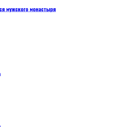
ся мужского монастыря
а
а