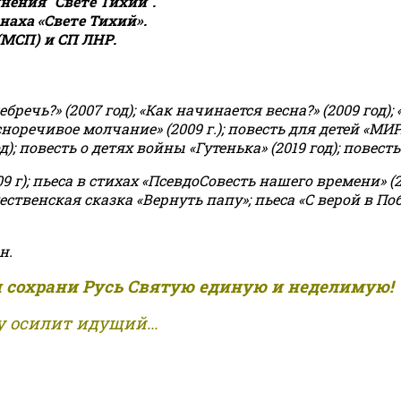
ения "Свете Тихий".
аха «Свете Тихий».
(МСП) и СП ЛНР.
чь?» (2007 год); «Как начинается весна?» (2009 год); 
асноречивое молчание» (2009 г.); повесть для детей «МИ
 повесть о детях войны «Гутенька» (2019 год); повесть 
9 г); пьеса в стихах «ПсевдоСовесть нашего времени» (201
ственская сказка «Вернуть папу»; пьеса «С верой в Поб
н.
и сохрани Русь Святую единую и неделимую!
 осилит идущий...