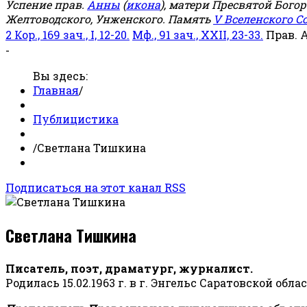
Успение прав.
Анны
(
икона
), матери Пресвятой Бого
Желтоводского, Унженского. Память
V Вселенского С
2 Кор., 169 зач., I, 12-20.
Мф., 91 зач., XXII, 23-33.
Прав. 
-
Вы здесь:
Главная
/
Публицистика
/
Светлана Тишкина
Подписаться на этот канал RSS
Светлана Тишкина
Писатель, поэт, драматург, журналист.
Родилась 15.02.1963 г. в г. Энгельс Саратовской обла