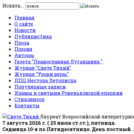
Искать...
Главная
О сайте
Новости
Публицистика
Проза
Поэзия
Авторы
Газета "Православная Луганщина "
Журнал "Свете Тихий"
Журнал "Уроки веры"
ДПЦ Нестора Летописца
Популярные записи
Храмы и святыни Ровеньковской епархии
Стиховизор
Контакты
Лауреат Всероссийской литературно
7 августа 2026 г. ( 25 июля ст.ст.), пятница.
Седмица 10-я по Пятидесятнице. День постный.