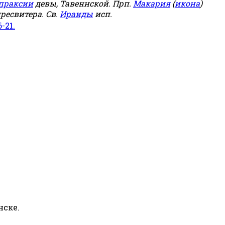
праксии
девы, Тавеннской. Прп.
Макария
(
икона
)
ресвитера. Св.
Ираиды
исп.
6-21.
нске.