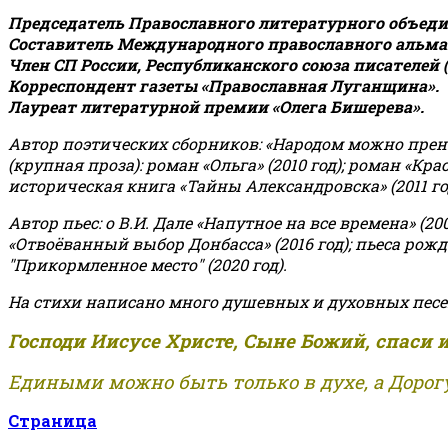
Председатель Православного литературного объедин
Составитель Международного православного альман
Член СП России, Республиканского союза писателей 
Корреспондент газеты «Православная Луганщина»
.
Лауреат литературной премии «Олега Бишерева».
Автор поэтических сборников: «Народом можно пренебре
(крупная проза): роман «Ольга» (2010 год); роман «Кр
историческая книга «Тайны Александровска» (2011 год);
Автор пьес: о В.И. Дале «Напутное на все времена» (200
«Отвоёванный выбор Донбасса» (2016 год); пьеса рожде
"Прикормленное место" (2020 год).
На стихи написано много душевных и духовных песе
Господи Иисусе Христе, Сыне Божий, спаси 
Едиными можно быть только в духе, а Дорогу
Страница