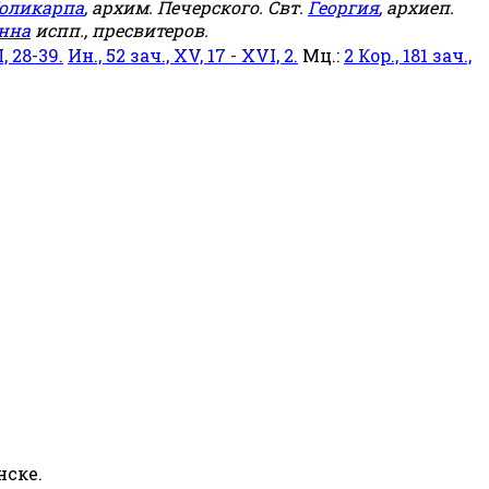
оликарпа
, архим. Печерского. Свт.
Георгия
, архиеп.
нна
испп., пресвитеров.
, 28-39.
Ин., 52 зач., XV, 17 - XVI, 2.
Мц.:
2 Кор., 181 зач.,
нске.