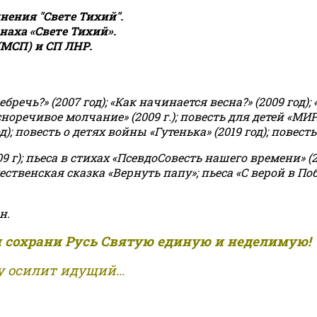
ения "Свете Тихий".
аха «Свете Тихий».
(МСП) и СП ЛНР.
чь?» (2007 год); «Как начинается весна?» (2009 год); 
асноречивое молчание» (2009 г.); повесть для детей «МИ
 повесть о детях войны «Гутенька» (2019 год); повесть 
9 г); пьеса в стихах «ПсевдоСовесть нашего времени» (201
ственская сказка «Вернуть папу»; пьеса «С верой в Поб
н.
и сохрани Русь Святую единую и неделимую!
 осилит идущий...