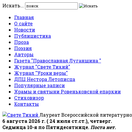
Искать...
Главная
О сайте
Новости
Публицистика
Проза
Поэзия
Авторы
Газета "Православная Луганщина "
Журнал "Свете Тихий"
Журнал "Уроки веры"
ДПЦ Нестора Летописца
Популярные записи
Храмы и святыни Ровеньковской епархии
Стиховизор
Контакты
Лауреат Всероссийской литературно
6 августа 2026 г. ( 24 июля ст.ст.), четверг.
Седмица 10-я по Пятидесятнице.
Поста нет.