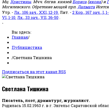
Мц.
Христины
. Мчч. блгвв. князей
Бориса
(
икона
) и
Г
Могилевского. Обретение мощей прп.
Далмата
Исетск
Утр. -
Лк., 106 зач., XXI, 12-19.
Лит. -
2 Кор., 167 зач., I, 1-
VI, 1-10.
Лк., 33 зач., VII, 36-50
.
-
Вы здесь:
Главная
/
Публицистика
/
Светлана Тишкина
Подписаться на этот канал RSS
Светлана Тишкина
Писатель, поэт, драматург, журналист.
Родилась 15.02.1963 г. в г. Энгельс Саратовской обла