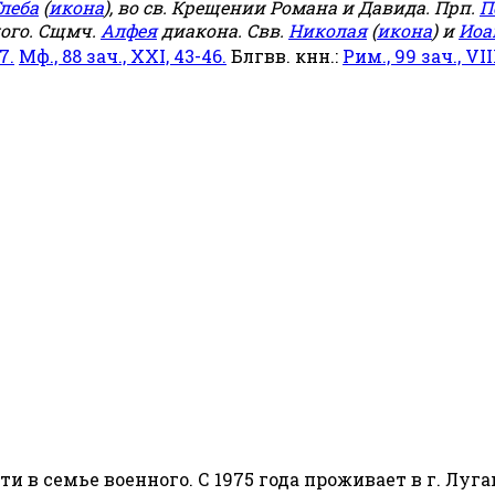
леба
(
икона
), во св. Крещении Романа и Давида. Прп.
П
ого. Сщмч.
Алфея
диакона. Свв.
Николая
(
икона
) и
Иоа
7.
Мф., 88 зач., XXI, 43-46.
Блгвв. кнн.:
Рим., 99 зач., VIII
сти в семье военного. С 1975 года проживает в г. Луга