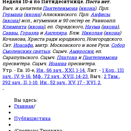
Неделя 10-я по Пятидесятнице.
Поста нет.
Вмч. и целителя
Пантелеимона
(
икона
). Прп.
Германа
(
икона
) Аляскинского. Прп.
Анфисы
(
икона
) исп., игумении и 90 сестер ее. Равноапп.
Климента
(
икона
), еп. Охридского,
Наума
(
икона
),
Саввы
,
Горазда
и
Ангеляра
. Блж.
Николая
(
икона
)
Кочанова, Христа ради юродивого, Новгородского.
Свт.
Иоасафа
, митр. Московского и всея Руси.
Собор
Смоленских святых
. Сщмч.
Амвросия
, еп.
Сарапульского. Сщмч.
Платона
и
Пантелеимона
пресвитера. Сщмч.
Иоанна
пресвитера.
Утр. - Ев. 10-е,
Ин., 66 зач., XXI, 1-14.
Лит. -
1 Кор., 131
зач., IV, 9-16.
Мф., 72 зач., XVII, 14-23.
Вмч.:
2 Тим.,
292 зач., II, 1-10.
Ин., 52 зач., XV, 17 - XVI, 2.
-
Вы здесь:
Главная
/
Публицистика
/
Светлана Тишкина