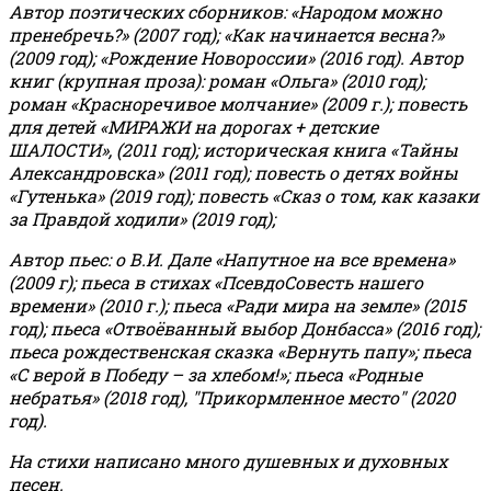
Автор поэтических сборников: «Народом можно
пренебречь?» (2007 год); «Как начинается весна?»
(2009 год); «Рождение Новороссии» (2016 год).
Автор
книг (крупная проза): роман «Ольга» (2010 год);
роман «Красноречивое молчание» (2009 г.); повесть
для детей «МИРАЖИ на дорогах + детские
ШАЛОСТИ», (2011 год); историческая книга «Тайны
Александровска» (2011 год); повесть о детях войны
«Гутенька» (2019 год); повесть «Сказ о том, как казаки
за Правдой ходили» (2019 год);
Автор пьес: о В.И. Дале «Напутное на все времена»
(2009 г); пьеса в стихах «ПсевдоСовесть нашего
времени» (2010 г.); пьеса «Ради мира на земле» (2015
год); пьеса «Отвоёванный выбор Донбасса» (2016 год);
пьеса рождественская сказка «Вернуть папу»; пьеса
«С верой в Победу – за хлебом!»
;
пьеса «Родные
небратья» (2018 год), "Прикормленное место" (2020
год).
На стихи написано много душевных и духовных
песен.