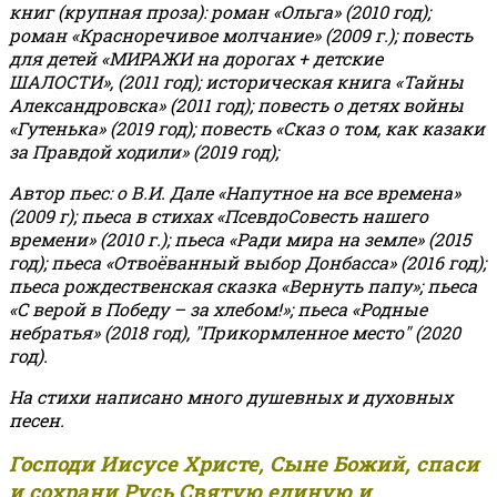
книг (крупная проза): роман «Ольга» (2010 год);
роман «Красноречивое молчание» (2009 г.); повесть
для детей «МИРАЖИ на дорогах + детские
ШАЛОСТИ», (2011 год); историческая книга «Тайны
Александровска» (2011 год); повесть о детях войны
«Гутенька» (2019 год); повесть «Сказ о том, как казаки
за Правдой ходили» (2019 год);
Автор пьес: о В.И. Дале «Напутное на все времена»
(2009 г); пьеса в стихах «ПсевдоСовесть нашего
времени» (2010 г.); пьеса «Ради мира на земле» (2015
год); пьеса «Отвоёванный выбор Донбасса» (2016 год);
пьеса рождественская сказка «Вернуть папу»; пьеса
«С верой в Победу – за хлебом!»
;
пьеса «Родные
небратья» (2018 год), "Прикормленное место" (2020
год).
На стихи написано много душевных и духовных
песен.
Господи Иисусе Христе, Сыне Божий, спаси
и сохрани Русь Святую единую и