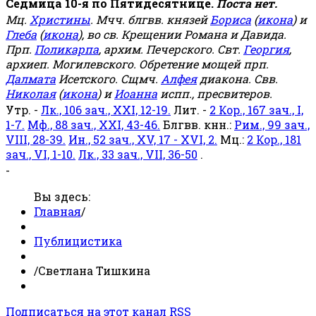
Седмица 10-я по Пятидесятнице.
Поста нет.
Мц.
Христины
. Мчч. блгвв. князей
Бориса
(
икона
) и
Глеба
(
икона
), во св. Крещении Романа и Давида.
Прп.
Поликарпа
, архим. Печерского. Свт.
Георгия
,
архиеп. Могилевского. Обретение мощей прп.
Далмата
Исетского. Сщмч.
Алфея
диакона. Свв.
Николая
(
икона
) и
Иоанна
испп., пресвитеров.
Утр. -
Лк., 106 зач., XXI, 12-19.
Лит. -
2 Кор., 167 зач., I,
1-7.
Мф., 88 зач., XXI, 43-46.
Блгвв. кнн.:
Рим., 99 зач.,
VIII, 28-39.
Ин., 52 зач., XV, 17 - XVI, 2.
Мц.:
2 Кор., 181
зач., VI, 1-10.
Лк., 33 зач., VII, 36-50
.
-
Вы здесь:
Главная
/
Публицистика
/
Светлана Тишкина
Подписаться на этот канал RSS