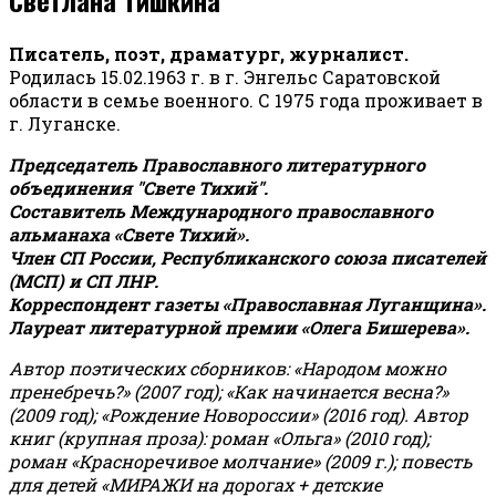
Писатель, поэт, драматург, журналист.
Родилась 15.02.1963 г. в г. Энгельс Саратовской
области в семье военного. С 1975 года проживает в
г. Луганске.
Председатель Православного литературного
объединения "Свете Тихий".
Составитель Международного православного
альманаха «Свете Тихий».
Член СП России, Республиканского союза писателей
(МСП) и СП ЛНР.
Корреспондент газеты «Православная Луганщина»
.
Лауреат литературной премии «Олега Бишерева».
Автор поэтических сборников: «Народом можно
пренебречь?» (2007 год); «Как начинается весна?»
(2009 год); «Рождение Новороссии» (2016 год).
Автор
книг (крупная проза): роман «Ольга» (2010 год);
роман «Красноречивое молчание» (2009 г.); повесть
для детей «МИРАЖИ на дорогах + детские