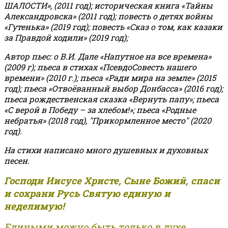
ШАЛОСТИ», (2011 год); историческая книга «Тайны
Александровска» (2011 год); повесть о детях войны
«Гутенька» (2019 год); повесть «Сказ о том, как казаки
за Правдой ходили» (2019 год);
Автор пьес: о В.И. Дале «Напутное на все времена»
(2009 г); пьеса в стихах «ПсевдоСовесть нашего
времени» (2010 г.); пьеса «Ради мира на земле» (2015
год); пьеса «Отвоёванный выбор Донбасса» (2016 год);
пьеса рождественская сказка «Вернуть папу»; пьеса
«С верой в Победу – за хлебом!»
;
пьеса «Родные
небратья» (2018 год), "Прикормленное место" (2020
год).
На стихи написано много душевных и духовных
песен.
Господи Иисусе Христе, Сыне Божий, спаси
и сохрани Русь Святую единую и
неделимую!
Едиными можно быть только в духе,