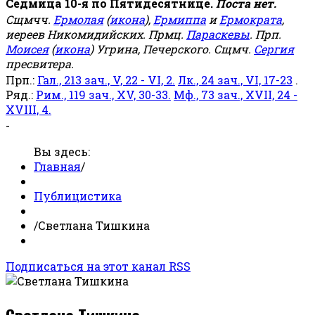
Седмица 10-я по Пятидесятнице.
Поста нет.
Сщмчч.
Ермолая
(
икона
),
Ермиппа
и
Ермократа
,
иереев Никомидийских. Прмц.
Параскевы
. Прп.
Моисея
(
икона
) Угрина, Печерского. Сщмч.
Сергия
пресвитера.
Прп.:
Гал., 213 зач., V, 22 - VI, 2.
Лк., 24 зач., VI, 17-23
.
Ряд.:
Рим., 119 зач., XV, 30-33.
Мф., 73 зач., XVII, 24 -
XVIII, 4.
-
Вы здесь:
Главная
/
Публицистика
/
Светлана Тишкина
Подписаться на этот канал RSS
Светлана Тишкина