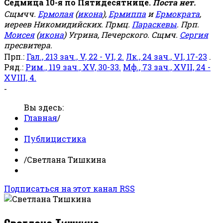
Седмица 10-я по Пятидесятнице.
Поста нет.
Сщмчч.
Ермолая
(
икона
),
Ермиппа
и
Ермократа
,
иереев Никомидийских. Прмц.
Параскевы
. Прп.
Моисея
(
икона
) Угрина, Печерского. Сщмч.
Сергия
пресвитера.
Прп.:
Гал., 213 зач., V, 22 - VI, 2.
Лк., 24 зач., VI, 17-23
.
Ряд.:
Рим., 119 зач., XV, 30-33.
Мф., 73 зач., XVII, 24 -
XVIII, 4.
-
Вы здесь:
Главная
/
Публицистика
/
Светлана Тишкина
Подписаться на этот канал RSS
Светлана Тишкина