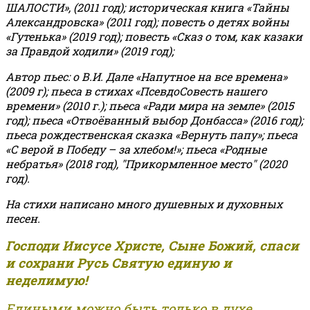
ШАЛОСТИ», (2011 год); историческая книга «Тайны
Александровска» (2011 год); повесть о детях войны
«Гутенька» (2019 год); повесть «Сказ о том, как казаки
за Правдой ходили» (2019 год);
Автор пьес: о В.И. Дале «Напутное на все времена»
(2009 г); пьеса в стихах «ПсевдоСовесть нашего
времени» (2010 г.); пьеса «Ради мира на земле» (2015
год); пьеса «Отвоёванный выбор Донбасса» (2016 год);
пьеса рождественская сказка «Вернуть папу»; пьеса
«С верой в Победу – за хлебом!»
;
пьеса «Родные
небратья» (2018 год), "Прикормленное место" (2020
год).
На стихи написано много душевных и духовных
песен.
Господи Иисусе Христе, Сыне Божий, спаси
и сохрани Русь Святую единую и
неделимую!
Едиными можно быть только в духе,