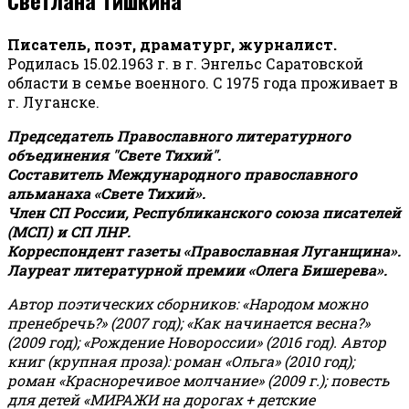
Писатель, поэт, драматург, журналист.
Родилась 15.02.1963 г. в г. Энгельс Саратовской
области в семье военного. С 1975 года проживает в
г. Луганске.
Председатель Православного литературного
объединения "Свете Тихий".
Составитель Международного православного
альманаха «Свете Тихий».
Член СП России, Республиканского союза писателей
(МСП) и СП ЛНР.
Корреспондент газеты «Православная Луганщина»
.
Лауреат литературной премии «Олега Бишерева».
Автор поэтических сборников: «Народом можно
пренебречь?» (2007 год); «Как начинается весна?»
(2009 год); «Рождение Новороссии» (2016 год).
Автор
книг (крупная проза): роман «Ольга» (2010 год);
роман «Красноречивое молчание» (2009 г.); повесть
для детей «МИРАЖИ на дорогах + детские