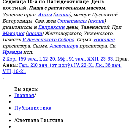
Седмица 10-я по Пятидесятнице. День
постный.
Пища с растительным маслом.
Успение прав.
Анны
(
икона
), матери Пресвятой
Богородицы. Свв. жен
Олимпиады
(
икона
)
диакониссы и
Евпраксии
девы, Тавеннской. Прп.
Макария
(
икона
) Желтоводского, Унженского.
Память
V Вселенского Собора
. Сщмч.
Николая
пресвитера. Сщмч.
Александра
пресвитера. Св.
Ираиды
исп.
2 Кор., 169 зач., I, 12-20.
Мф., 91 зач., XXII, 23-33.
Прав.
Анны:
Гал., 210 зач. (от полу́), IV, 22-31.
Лк., 36 зач.,
VIII, 16-21.
-
Вы здесь:
Главная
/
Публицистика
/
Светлана Тишкина