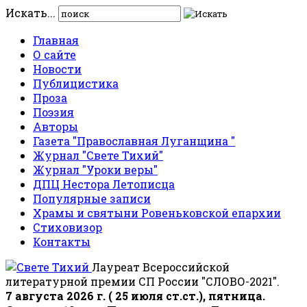
Искать...
Главная
О сайте
Новости
Публицистика
Проза
Поэзия
Авторы
Газета "Православная Луганщина "
Журнал "Свете Тихий"
Журнал "Уроки веры"
ДПЦ Нестора Летописца
Популярные записи
Храмы и святыни Ровеньковской епархии
Стиховизор
Контакты
Лауреат Всероссийской
литературной премии СП России "СЛОВО-2021".
7 августа 2026 г. ( 25 июля ст.ст.), пятница.