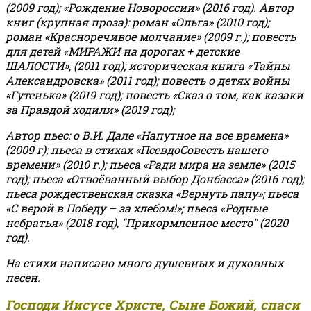
(2009 год); «Рождение Новороссии» (2016 год).
Автор
книг (крупная проза): роман «Ольга» (2010 год);
роман «Красноречивое молчание» (2009 г.); повесть
для детей «МИРАЖИ на дорогах + детские
ШАЛОСТИ», (2011 год); историческая книга «Тайны
Александровска» (2011 год); повесть о детях войны
«Гутенька» (2019 год); повесть «Сказ о том, как казаки
за Правдой ходили» (2019 год);
Автор пьес: о В.И. Дале «Напутное на все времена»
(2009 г); пьеса в стихах «ПсевдоСовесть нашего
времени» (2010 г.); пьеса «Ради мира на земле» (2015
год); пьеса «Отвоёванный выбор Донбасса» (2016 год);
пьеса рождественская сказка «Вернуть папу»; пьеса
«С верой в Победу – за хлебом!»
;
пьеса «Родные
небратья» (2018 год), "Прикормленное место" (2020
год).
На стихи написано много душевных и духовных
песен.
Господи Иисусе Христе, Сыне Божий, спаси