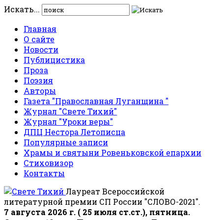
Искать...
Главная
О сайте
Новости
Публицистика
Проза
Поэзия
Авторы
Газета "Православная Луганщина "
Журнал "Свете Тихий"
Журнал "Уроки веры"
ДПЦ Нестора Летописца
Популярные записи
Храмы и святыни Ровеньковской епархии
Стиховизор
Контакты
Лауреат Всероссийской
литературной премии СП России "СЛОВО-2021".
7 августа 2026 г. ( 25 июля ст.ст.), пятница.