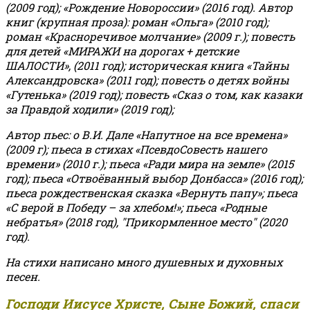
(2009 год); «Рождение Новороссии» (2016 год).
Автор
книг (крупная проза): роман «Ольга» (2010 год);
роман «Красноречивое молчание» (2009 г.); повесть
для детей «МИРАЖИ на дорогах + детские
ШАЛОСТИ», (2011 год); историческая книга «Тайны
Александровска» (2011 год); повесть о детях войны
«Гутенька» (2019 год); повесть «Сказ о том, как казаки
за Правдой ходили» (2019 год);
Автор пьес: о В.И. Дале «Напутное на все времена»
(2009 г); пьеса в стихах «ПсевдоСовесть нашего
времени» (2010 г.); пьеса «Ради мира на земле» (2015
год); пьеса «Отвоёванный выбор Донбасса» (2016 год);
пьеса рождественская сказка «Вернуть папу»; пьеса
«С верой в Победу – за хлебом!»
;
пьеса «Родные
небратья» (2018 год), "Прикормленное место" (2020
год).
На стихи написано много душевных и духовных
песен.
Господи Иисусе Христе, Сыне Божий, спаси