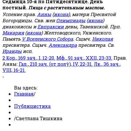
Седмица 10-я по Пятидесятнице. День
постный.
Пища с растительным маслом.
Успение прав.
Анны
(
икона
), матери Пресвятой
Богородицы. Свв. жен
Олимпиады
(
икона
)
диакониссы и
Евпраксии
девы, Тавеннской. Прп.
Макария
(
икона
) Желтоводского, Унженского.
Память
V Вселенского Собора
. Сщмч.
Николая
пресвитера. Сщмч.
Александра
пресвитера. Св.
Ираиды
исп.
2 Кор., 169 зач., I, 12-20.
Мф., 91 зач., XXII, 23-33.
Прав.
Анны:
Гал., 210 зач. (от полу́), IV, 22-31.
Лк., 36 зач.,
VIII, 16-21.
-
Вы здесь:
Главная
/
Публицистика
/
Светлана Тишкина