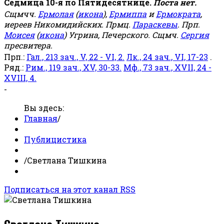
Седмица 10-я по Пятидесятнице.
Поста нет.
Сщмчч.
Ермолая
(
икона
),
Ермиппа
и
Ермократа
,
иереев Никомидийских. Прмц.
Параскевы
. Прп.
Моисея
(
икона
) Угрина, Печерского. Сщмч.
Сергия
пресвитера.
Прп.:
Гал., 213 зач., V, 22 - VI, 2.
Лк., 24 зач., VI, 17-23
.
Ряд.:
Рим., 119 зач., XV, 30-33.
Мф., 73 зач., XVII, 24 -
XVIII, 4.
-
Вы здесь:
Главная
/
Публицистика
/
Светлана Тишкина
Подписаться на этот канал RSS
Светлана Тишкина