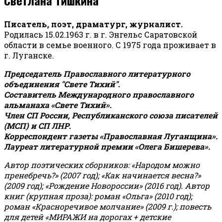
Писатель, поэт, драматург, журналист.
Родилась 15.02.1963 г. в г. Энгельс Саратовской
области в семье военного. С 1975 года проживает в
г. Луганске.
Председатель Православного литературного
объединения "Свете Тихий".
Составитель Международного православного
альманаха «Свете Тихий».
Член СП России, Республиканского союза писателей
(МСП) и СП ЛНР.
Корреспондент газеты «Православная Луганщина»
.
Лауреат литературной премии «Олега Бишерева».
Автор поэтических сборников: «Народом можно
пренебречь?» (2007 год); «Как начинается весна?»
(2009 год); «Рождение Новороссии» (2016 год).
Автор
книг (крупная проза): роман «Ольга» (2010 год);
роман «Красноречивое молчание» (2009 г.); повесть
для детей «МИРАЖИ на дорогах + детские