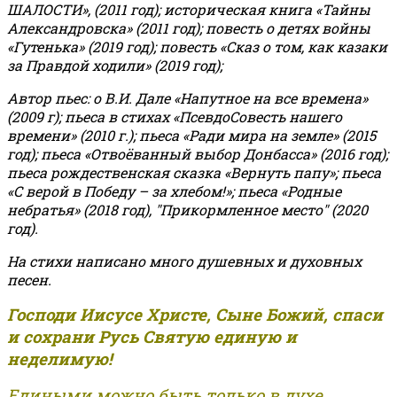
ШАЛОСТИ», (2011 год); историческая книга «Тайны
Александровска» (2011 год); повесть о детях войны
«Гутенька» (2019 год); повесть «Сказ о том, как казаки
за Правдой ходили» (2019 год);
Автор пьес: о В.И. Дале «Напутное на все времена»
(2009 г); пьеса в стихах «ПсевдоСовесть нашего
времени» (2010 г.); пьеса «Ради мира на земле» (2015
год); пьеса «Отвоёванный выбор Донбасса» (2016 год);
пьеса рождественская сказка «Вернуть папу»; пьеса
«С верой в Победу – за хлебом!»
;
пьеса «Родные
небратья» (2018 год), "Прикормленное место" (2020
год).
На стихи написано много душевных и духовных
песен.
Господи Иисусе Христе, Сыне Божий, спаси
и сохрани Русь Святую единую и
неделимую!
Едиными можно быть только в духе,