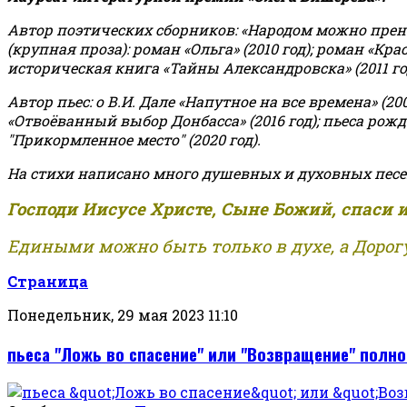
Автор поэтических сборников: «Народом можно пренебре
(крупная проза): роман «Ольга» (2010 год); роман «Кр
историческая книга «Тайны Александровска» (2011 год);
Автор пьес: о В.И. Дале «Напутное на все времена» (200
«Отвоёванный выбор Донбасса» (2016 год); пьеса рожде
"Прикормленное место" (2020 год).
На стихи написано много душевных и духовных песе
Господи Иисусе Христе, Сыне Божий, спаси 
Едиными можно быть только в духе, а Дорогу
Страница
Понедельник, 29 мая 2023 11:10
пьеса "Ложь во спасение" или "Возвращение" полн