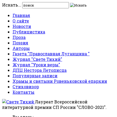
Искать...
Главная
О сайте
Новости
Публицистика
Проза
Поэзия
Авторы
Газета "Православная Луганщина "
Журнал "Свете Тихий"
Журнал "Уроки веры"
ДПЦ Нестора Летописца
Популярные записи
Храмы и святыни Ровеньковской епархии
Стиховизор
Контакты
Лауреат Всероссийской
литературной премии СП России "СЛОВО-2021".
Вы здесь: