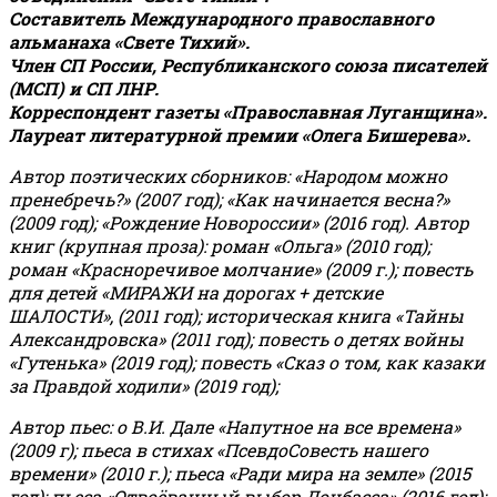
Составитель Международного православного
альманаха «Свете Тихий».
Член СП России, Республиканского союза писателей
(МСП) и СП ЛНР.
Корреспондент газеты «Православная Луганщина»
.
Лауреат литературной премии «Олега Бишерева».
Автор поэтических сборников: «Народом можно
пренебречь?» (2007 год); «Как начинается весна?»
(2009 год); «Рождение Новороссии» (2016 год).
Автор
книг (крупная проза): роман «Ольга» (2010 год);
роман «Красноречивое молчание» (2009 г.); повесть
для детей «МИРАЖИ на дорогах + детские
ШАЛОСТИ», (2011 год); историческая книга «Тайны
Александровска» (2011 год); повесть о детях войны
«Гутенька» (2019 год); повесть «Сказ о том, как казаки
за Правдой ходили» (2019 год);
Автор пьес: о В.И. Дале «Напутное на все времена»
(2009 г); пьеса в стихах «ПсевдоСовесть нашего
времени» (2010 г.); пьеса «Ради мира на земле» (2015
год); пьеса «Отвоёванный выбор Донбасса» (2016 год);