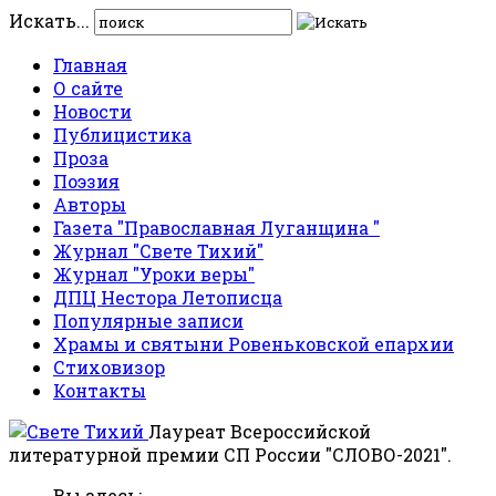
Искать...
Главная
О сайте
Новости
Публицистика
Проза
Поэзия
Авторы
Газета "Православная Луганщина "
Журнал "Свете Тихий"
Журнал "Уроки веры"
ДПЦ Нестора Летописца
Популярные записи
Храмы и святыни Ровеньковской епархии
Стиховизор
Контакты
Лауреат Всероссийской
литературной премии СП России "СЛОВО-2021".
Вы здесь: