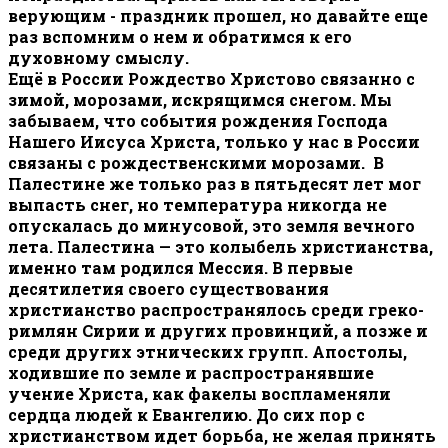
верующим - праздник прошел, но давайте еще
раз вспомним о нем и обратимся к его
духовному смыслу.
Ещё в России Рождество Христово связанно с
зимой, морозами, искрящимся снегом. Мы
забываем, что события рождения Господа
Нашего Иисуса Христа, только у нас в России
связаны с рождественскими морозами. В
Палестине же только раз в пятьдесят лет мог
выпасть снег, но температура никогда не
опускалась до минусовой, это земля вечного
лета. Палестина — это колыбель христианства,
именно там родился Мессия. В первые
десятилетия своего существования
христианство распространялось среди греко-
римлян Сирии и других провинций, а позже и
среди других этнических групп. Апостолы,
ходившие по земле и распространявшие
учение Христа, как факелы воспламеняли
сердца людей к Евангелию. До сих пор с
христианством идет борьба, не желая принять