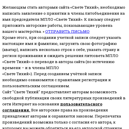
Желающим стать авторами сайта «Свете Тихий», необходимо
написать заявление о принятии в члены литобъединения на
имя председателя МПЛО «Свете Тихий».
К письму следует
приложить авторские работы, показывающие уровень
вашего мастерства. »
ОТПРАВИТЬ ПИСЬМО
Кроме этого, при создании учетной записи следует указать
настоящие имя и фамилию, загрузить свою фотографию
(аватар), написать несколько строк о себе, указать страну и
регион проживания и ожидать решения литсовета МПЛО
«Свете Тихий» о переводе в авторы сайта (по истечению
времени – и в члены МПЛО
«Свете Тихий»). Перед созданием учётной записи
необходимо ознакомится с правилами регистрации и
пользовательским соглашением.
Сайт "Свете Тихий" предоставляет авторам возможность
свободной публикации своих литературных произведений в
сети Интернет на основании
пользовательского
соглашени
я
.
Все авторские права на произведения
принадлежат авторам и охраняются законом.
Перепечатка
произведений возможна только с согласия его автора, к
которому вы можете обратиться на его авторской странице.