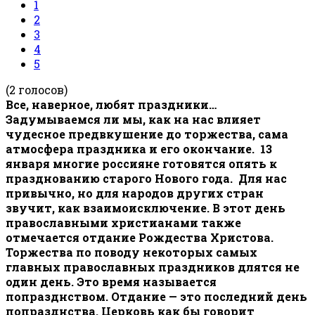
1
2
3
4
5
(2 голосов)
Все, наверное, любят праздники…
Задумываемся ли мы, как на нас влияет
чудесное предвкушение до торжества, сама
атмосфера праздника и его окончание. 13
января многие россияне готовятся опять к
празднованию старого Нового года. Для нас
привычно, но для народов других стран
звучит, как взаимоисключение. В этот день
православными христианами также
отмечается отдание Рождества Христова.
Торжества по поводу некоторых самых
главных православных праздников длятся не
один день. Это время называется
попразднством. Отдание — это последний день
попразднства. Церковь как бы говорит