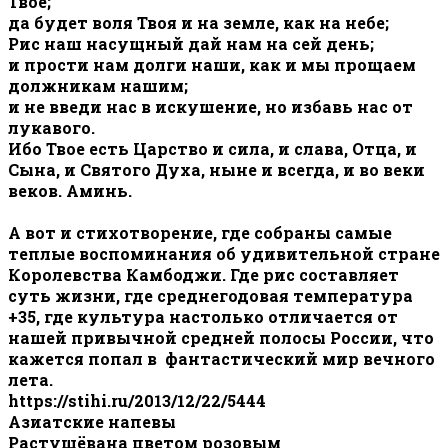
Твое;
да будет воля Твоя и на земле, как на небе;
Рис наш насущный дай нам на сей день;
и прости нам долги наши, как и мы прощаем
должникам нашим;
и не введи нас в искушение, но избавь нас от
лукавого.
Ибо Твое есть Царство и сила, и слава, Отца, и
Сына, и Святого Духа, ныне и всегда, и во веки
веков. Аминь.
А вот и стихотворение, где собраны самые
теплые воспоминания об удивительной стране
Королевства Камбоджи. Где рис составляет
суть жизни, где среднегодовая температура
+35, где культура настолько отличается от
нашей привычной средней полосы России, что
кажется попал в фантастический мир вечного
лета.
https://stihi.ru/2013/12/22/5444
Азиатские напевы
Растушёвана цветом розовым