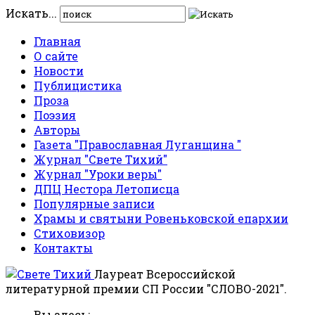
Искать...
Главная
О сайте
Новости
Публицистика
Проза
Поэзия
Авторы
Газета "Православная Луганщина "
Журнал "Свете Тихий"
Журнал "Уроки веры"
ДПЦ Нестора Летописца
Популярные записи
Храмы и святыни Ровеньковской епархии
Стиховизор
Контакты
Лауреат Всероссийской
литературной премии СП России "СЛОВО-2021".
Вы здесь: