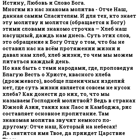
Истину, Любовь и Слово Бога.
Многим из нас знакома молитва - Отче Наш,
данная самим Спасителям. И для тех, кто знает
эту молитву и молится (обращается к Богу)
этими словами знакомо строчка — Хлеб наш
насущный, даждь нам днесь. Суть этих слов,
это обращение к Богу Отцу о том, что бы не
оставил нас на всём протяжении жизни и
давал нам хлеб, хлеб жизни, то чем мы можем
питаться каждый день.
Но как быть с теми народами, где, проповедуя
Благую Весть о Христе, квасного хлеба
(дрожжевого), вообще пшеничных изделий
нет, где суть жизни является совсем не кусок
хлеба? Как донести до них, то, что мы
называем Господней молитвой? Ведь в странах
Южной Азии, таких как Лаос и Камбоджа, рис
составляет основное пропитание. Там
знакомая молитва звучит немного по-
другому: Отче наш, Который на небесах!
Да святится имя Твое, да приидет Царствие