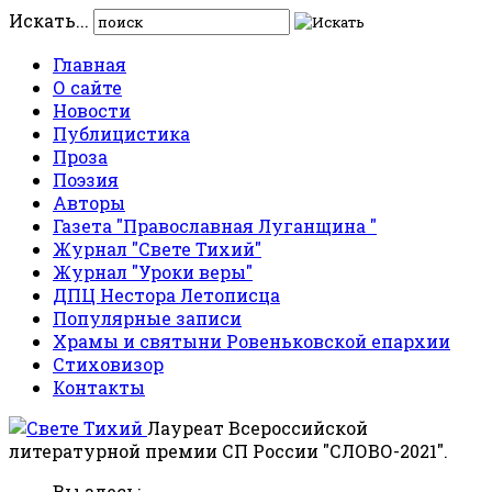
Искать...
Главная
О сайте
Новости
Публицистика
Проза
Поэзия
Авторы
Газета "Православная Луганщина "
Журнал "Свете Тихий"
Журнал "Уроки веры"
ДПЦ Нестора Летописца
Популярные записи
Храмы и святыни Ровеньковской епархии
Стиховизор
Контакты
Лауреат Всероссийской
литературной премии СП России "СЛОВО-2021".
Вы здесь: