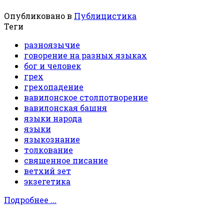
Опубликовано в
Публицистика
Теги
разноязычие
говорение на разных языках
бог и человек
грех
грехопадение
вавилонское столпотворение
вавилонская башня
языки народа
языки
языкознание
толкование
священное писание
ветхий зет
экзегетика
Подробнее ...