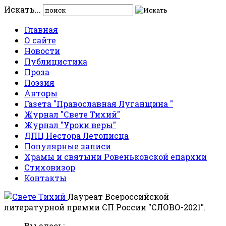
Искать...
Главная
О сайте
Новости
Публицистика
Проза
Поэзия
Авторы
Газета "Православная Луганщина "
Журнал "Свете Тихий"
Журнал "Уроки веры"
ДПЦ Нестора Летописца
Популярные записи
Храмы и святыни Ровеньковской епархии
Стиховизор
Контакты
Лауреат Всероссийской
литературной премии СП России "СЛОВО-2021".
Вы здесь: