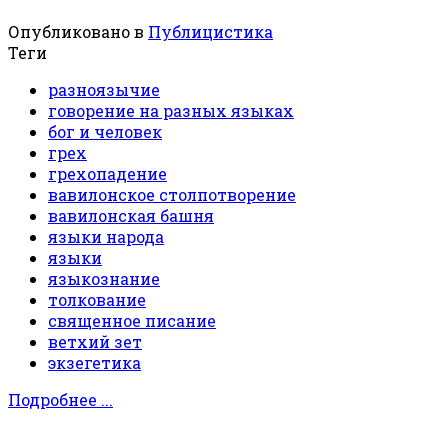
Опубликовано в
Публицистика
Теги
разноязычие
говорение на разных языках
бог и человек
грех
грехопадение
вавилонское столпотворение
вавилонская башня
языки народа
языки
языкознание
толкование
священное писание
ветхий зет
экзегетика
Подробнее ...