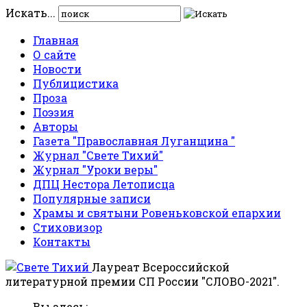
Искать...
Главная
О сайте
Новости
Публицистика
Проза
Поэзия
Авторы
Газета "Православная Луганщина "
Журнал "Свете Тихий"
Журнал "Уроки веры"
ДПЦ Нестора Летописца
Популярные записи
Храмы и святыни Ровеньковской епархии
Стиховизор
Контакты
Лауреат Всероссийской
литературной премии СП России "СЛОВО-2021".
Вы здесь: