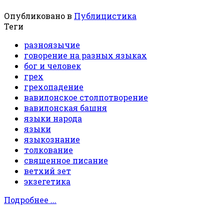
Опубликовано в
Публицистика
Теги
разноязычие
говорение на разных языках
бог и человек
грех
грехопадение
вавилонское столпотворение
вавилонская башня
языки народа
языки
языкознание
толкование
священное писание
ветхий зет
экзегетика
Подробнее ...