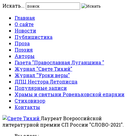
Искать...
Главная
О сайте
Новости
Публицистика
Проза
Поэзия
Авторы
Газета "Православная Луганщина "
Журнал "Свете Тихий"
Журнал "Уроки веры"
ДПЦ Нестора Летописца
Популярные записи
Храмы и святыни Ровеньковской епархии
Стиховизор
Контакты
Лауреат Всероссийской
литературной премии СП России "СЛОВО-2021".
Вы здесь: