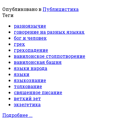
Опубликовано в
Публицистика
Теги
разноязычие
говорение на разных языках
бог и человек
грех
грехопадение
вавилонское столпотворение
вавилонская башня
языки народа
языки
языкознание
толкование
священное писание
ветхий зет
экзегетика
Подробнее ...