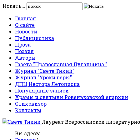
Искать...
Главная
О сайте
Новости
Публицистика
Проза
Поэзия
Авторы
Газета "Православная Луганщина "
Журнал "Свете Тихий"
Журнал "Уроки веры"
ДПЦ Нестора Летописца
Популярные записи
Храмы и святыни Ровеньковской епархии
Стиховизор
Контакты
Лауреат Всероссийской литературно
Вы здесь:
Главная
/