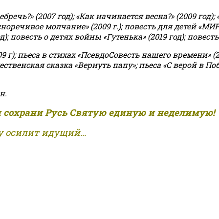
чь?» (2007 год); «Как начинается весна?» (2009 год); 
асноречивое молчание» (2009 г.); повесть для детей «МИ
 повесть о детях войны «Гутенька» (2019 год); повесть 
9 г); пьеса в стихах «ПсевдоСовесть нашего времени» (201
ственская сказка «Вернуть папу»; пьеса «С верой в Поб
н.
и сохрани Русь Святую единую и неделимую!
 осилит идущий...