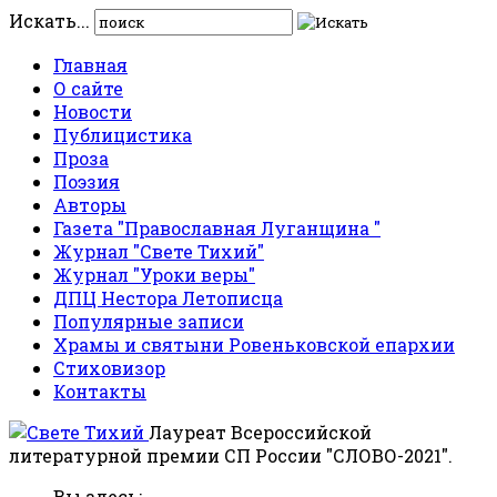
Искать...
Главная
О сайте
Новости
Публицистика
Проза
Поэзия
Авторы
Газета "Православная Луганщина "
Журнал "Свете Тихий"
Журнал "Уроки веры"
ДПЦ Нестора Летописца
Популярные записи
Храмы и святыни Ровеньковской епархии
Стиховизор
Контакты
Лауреат Всероссийской
литературной премии СП России "СЛОВО-2021".
Вы здесь: